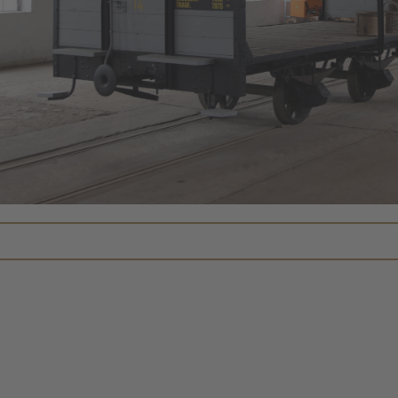
We use a third party service to 
content that may collect data about y
Please review the details and accept
to see this map.
More Information
Accept
Powered by
Usercentrics Co
Management
.
eRecht24