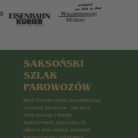
SAKSOŃSKI
SZLAK
PAROWOZÓW
Niech Państwo ulegną niepowtarzalnej
fascynacji parowozów , jaka na co
dzień emanuje z kolejek
wąskotorowych; zapraszamy do
odkrycia wielu atrakcji, urokliwych
krajobrazów oraz unikatowych