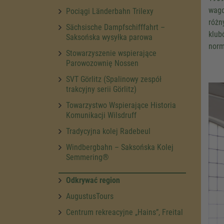
wago
Pociągi Länderbahn Trilexy
różn
Sächsische Dampfschifffahrt –
klub
Saksońska wysyłka parowa
norm
Stowarzyszenie wspierające
Parowozownię Nossen
SVT Görlitz (Spalinowy zespół
trakcyjny serii Görlitz)
Towarzystwo Wspierające Historia
Komunikacji Wilsdruff
Tradycyjna kolej Radebeul
Windbergbahn – Saksońska Kolej
Semmering®
Odkrywać region
AugustusTours
Centrum rekreacyjne „Hains”, Freital