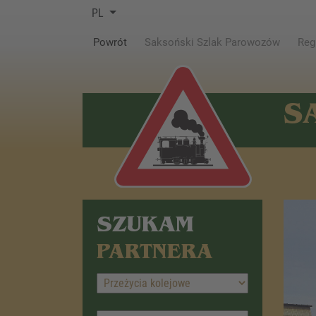
PL
(current)
Powrót
Saksoński Szlak Parowozów
Reg
S
SZUKAM
PARTNERA