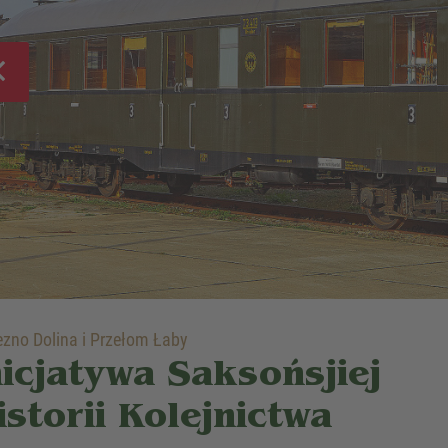
zno Dolina i Przełom Łaby
nicjatywa Saksońsjiej
istorii Kolejnictwa