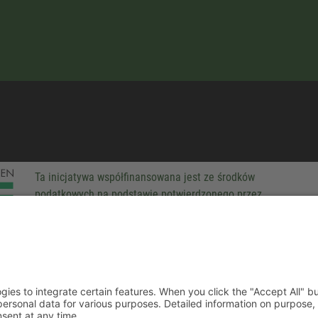
Ta inicjatywa współfinansowana jest ze środków
podatkowych na podstawie potwierdzonego przez
parlamentarzystów Landtagu Saksońskiego budżetu.
-party technologies to integrate certain features. When you click the
 companies process your personal data for various purposes. Detaile
rivacy policy. You can revoke your consent at any time.