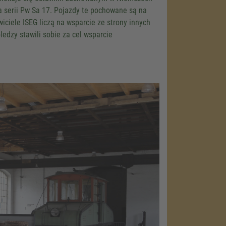
a serii Pw Sa 17. Pojazdy te pochowane są na
iciele ISEG liczą na wsparcie ze strony innych
edzy stawili sobie za cel wsparcie
load the
e!