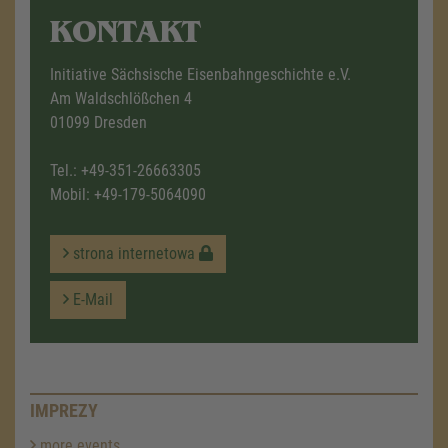
KONTAKT
Initiative Sächsische Eisenbahngeschichte e.V.
Am Waldschlößchen 4
01099 Dresden
Tel.:
+49-351-26663305
Mobil:
+49-179-5064090
strona internetowa
E-Mail
IMPREZY
more events