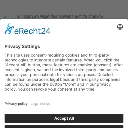
Ta inicjatywa współfinansowana jest ze środków
podatkowych na podstawie potwierdzonego przez
parlamentarzystów Landtagu Saksońskiego budżetu.
stopka redakcyjna
Ochrona danych osobowych
Cookie Settings
This site uses consent-requiring cookies and third-party
technologies to integrate certain features. When you click the
"Accept All" button, these features are enabled (consent).
After consent is given, we and the involved third-party
companies process your personal data for various purposes.
Detailed information on purpose, legal basis and third party
companies can be found under the button "More" and in our
privacy policy. You can revoke your consent at any time.
DENY
ACCEPT
MORE