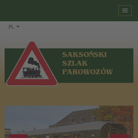
PL
SAKSOŃSKI
SZLAK
PAROWOZÓW