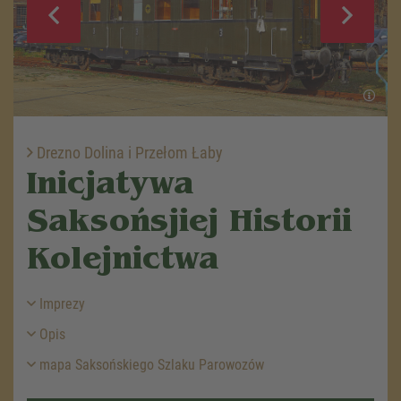
Drezno Dolina i Przełom Łaby
Inicjatywa
Saksońsjiej Historii
Kolejnictwa
Imprezy
Opis
mapa Saksońskiego Szlaku Parowozów