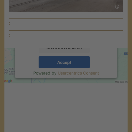
Google Maps service!
We use a third party service to embed map
content that may collect data about your
:
activity. Please review the details and accept
the service to see this map.
:
More Information
Accept
Powered by
Usercentrics Consent
Management
.
eRecht24