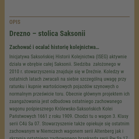
OPIS
Drezno – stolica Saksonii
Zachować i ocalać historię kolejnictwa…
Inicjatywa Saksońskiej Historii Kolejnictwa (ISEG) aktywnie
działa w obrębie całej Saksonii. Siedziba założonego w
2010 r. stowarzyszenia znajduje się w Dreźnie. Koledzy w
ostatnich latach zwracali na siebie szczególną uwagę przy
ratunku i kupnie wartościowych pojazdów szynowych o
normalnym prześwicie toru. Obecnie głównym projektem ich
zaangażowania jest odbudowa ostatniego zachowanego
wagonu pośpiesznego Królewsko-Saksońskich Kolei
Państwowych 1661 z roku 1909. Chodzi tu o wagon 3. Klasy
serii
C4ü Sa 07
. Stowarzyszenie także opiekuje się ostatnim
zachowanym w Niemczech wagonem serii Altenberg jak i
skrzynią ostatniego zachowanego brankarda serii
Pw Sa 17
.