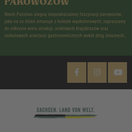
PAROWOZÓW
Niech Państwo ulegną niepowtarzalnej fascynacji parowozów ,
jaka na co dzień emanuje z kolejek wąskotorowych; zapraszamy
do odkrycia wielu atrakcji, urokliwych krajobrazów oraz
unikatowych aranżacji gastronomicznych wokół dróg żelaznych…