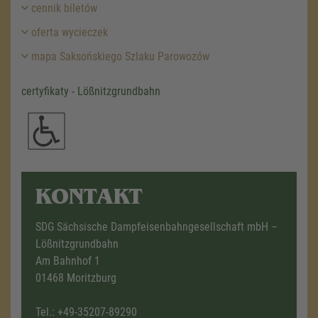
cennik biletów
oferta wycieczek
mapa Saksońskiego Szlaku Parowozów
certyfikaty - Lößnitzgrundbahn
KONTAKT
SDG Sächsische Dampfeisenbahngesellschaft mbH –
Lößnitzgrundbahn
Am Bahnhof 1
01468 Moritzburg
Tel.:
+49-35207-89290