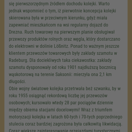
się pierwszorzędnym źródłem dochodu kolejki. Warto
jednak wspomnieć o tym, iż pierwotnie koncepcja kolejki
skierowana była w przeciwnym kierunku, gdyż miała
zapewniać mieszkańcom na wsi regularny dojazd do
Drezna. Ruch towarowy na pierwszym planie obsługiwał
przewozy produktów rolnych oraz węgla, który dostarczano
do elektrowni w dolinie Lößnitz. Ponad to ważnym jeszcze
klientem przewozów towarowych były zakłady szamotu w
Radeburg. Dla dociekliwych taka ciekawostka: zakłady
szamotu dysponowały od roku 1901 najdłuższą bocznicą
wąskotorową na terenie Saksonii: mierzyła ona
2,1 km
długości.
Obie wojny światowe kolejka przetrwała beż szwanku, by w
roku 1955 osiągnąć rekordową liczbę jej przewozów
osobowych; kursowało wtedy 28 par pociągów dziennie
między obiema stacjami docelowymi! Wraz z triumfem
motoryzacji kolejka w latach 60-tych i 70-tych poprzedniego
stulecia coraz bardziej zagrożona była całkowitą likwidacją.
Coraz większe zainteresowanie przejazdami turystycznymi