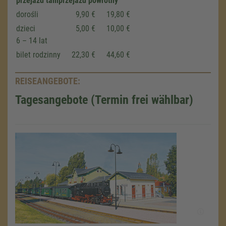
przejazd tam
przejazd powrotny
dorośli
9,90 €
19,80 €
dzieci
5,00 €
10,00 €
6 – 14 lat
bilet rodzinny
22,30 €
44,60 €
REISEANGEBOTE:
Tagesangebote (Termin frei wählbar)