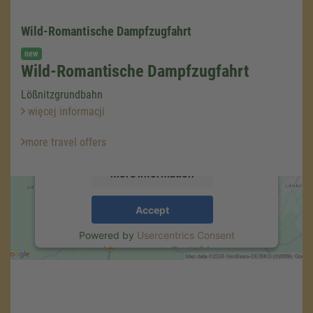
Wild-Romantische Dampfzugfahrt
We need your consent to load the
new
Google Maps service!
Wild-Romantische Dampfzugfahrt
We use a third party service to embed map
Lößnitzgrundbahn
content that may collect data about your
więcej informacji
activity. Please review the details and accept
the service to see this map.
more travel offers
More Information
Accept
Powered by
Usercentrics Consent
Management
.
eRecht24