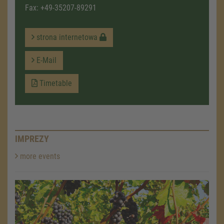
Fax: +49-35207-89291
strona internetowa
E-Mail
Timetable
IMPREZY
more events