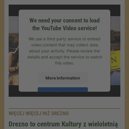
We need your consent to load
the YouTube Video service!
We use a third party service to embed
video content that may collect data
about your activity. Please review the
details and accept the service to watch
this video.
More Information
Accept
Powered by
Usercentrics Consent
Management
.
eRecht24
WIĘCEJ WIĘCEJ NIŻ DREZNO
Drezno to centrum Kultury z wieloletnią