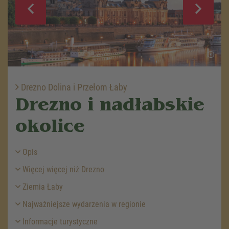
Drezno Dolina i Przełom Łaby
Drezno i nadłabskie
okolice
Opis
Więcej więcej niż Drezno
Ziemia Łaby
Najważniejsze wydarzenia w regionie
Informacje turystyczne