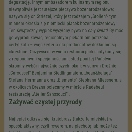
degustację. Innym ambasadorem kulinarnym regionu
niewątpliwie jest tutejsze pieczywo bożenarodzeniowe;
nazywa się on Striezel, który jest rodzajem „Stollen”- tym
mianem określa się niemiecki placek bożenarodzeniowy!
Ten świąteczny wypiek wysyłany bywa na cały świat! By móc
go wyprodukować, regionalnym piekarniom potrzeba
certyfikatu – więc kryteria dla producentów dokładnie są
określone. Oczywiście w wielu restauracjach spotykamy się
z regionalnymi specjalnościami; stąd poniżej Państwu
skromny wybór najważniejszych lokali: w samym Dreźnie
„Caroussel” Benjamina Biedlingmaiera, „bean&beluga”
Stefana Herrmanna oraz „Elements” Stephana Miessnera, a
w okolicach Drezna polecamy w mieście Radebeul
restaurację „Atelier Sanssouci” .
Zażywać czystej przyrody
Najlepiej odkrywa się krajobrazy (także te miejskie) w
sposób aktywny, czyli rowerem, na piechotę lub może też