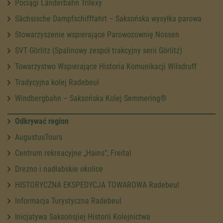
Pociągi Länderbahn Trilexy
Sächsische Dampfschifffahrt – Saksońska wysyłka parowa
Stowarzyszenie wspierające Parowozownię Nossen
SVT Görlitz (Spalinowy zespół trakcyjny serii Görlitz)
Towarzystwo Wspierające Historia Komunikacji Wilsdruff
Tradycyjna kolej Radebeul
Windbergbahn – Saksońska Kolej Semmering®
Odkrywać region
AugustusTours
Centrum rekreacyjne „Hains”, Freital
Drezno i nadłabskie okolice
HISTORYCZNA EKSPEDYCJA TOWAROWA Radebeul
Informacja Turystyczna Radebeul
Inicjatywa Saksońsjiej Historii Kolejnictwa