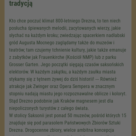
tradycją
Kto chce poczuć klimat 800-letniego Drezna, to ten niech
posłucha śpiewanych melodii, zacytowanych wierzy, jakie
słychać na każdym kroku; zwiedzając spacerkiem nadłabski
gród Augusta Mocnego zaglądamy także do muzeów i
teatrów; tam czujemy tchnienie kultury, jakie także emanuje
z zabytków jak Frauenkirche (Kościół NMP) lub z parku
Grosser Garten. Jego początki sięgają czasów saksońskich
elektorów. W każdym zakątku, a każdym zaułku miasta
stykamy się z tętnem żywej do dziś historii! --- Również
atrakcje jak Zwinger oraz Opera Sempera w znacznym
stopniu nadają miastu jego rozpoznawalne oblicze i koloryt.
Stąd Drezno podobnie jak Kraków magnesem jest dla
niepoliczonych turystów z całego świata.
W stolicy Saksonii jest ponad 50 muzeów, pośród których 15
znajduje się pod parasolem Państwowych Zbiorów Sztuki
Drezna. Drogocenne zbiory, wielce ambitna koncepcja