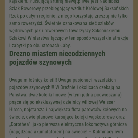
kajakiem. Pulsującą arterią niewątpliwie jest Nadłabski
Szlak Rowerowy przebiegający wzdłuż Królowej Saksońskich
Rzek po całym regionie; z niego korzystają zresztą nie tylko
samo rowerzyści. Świetnie oznakowana sieć szlaków
wędrownych jak i rowerowych towarzyszy Saksońskiemu
Szlakowi Winiarstwa łącząc w ten sposób wszystkie atrakcje
i zabytki po obu stronach Łaby.
Drezno miastem niecodziennych
pojazdów szynowych
Uwaga miłośnicy kolei!!! Uwaga pasjonaci wszelakich
pojazdów szynowych!!! W Dreźnie i okolicach czekają na
Państwa: dwie kolejki linowe (w tym jedna podwieszana)
pnące się po ekskluzywnej dzielnicy willowej Weisser
Hirsch, najstarsza i największa flota parowców kołowych na
świecie, dwie planowo kursujące kolejki wąskotorowe oraz
„Dorothea” jako pierwsza elektryczna lokomotywa górnicza
(napędzana akumulatorem) na świecie! – Kulminacyjnym