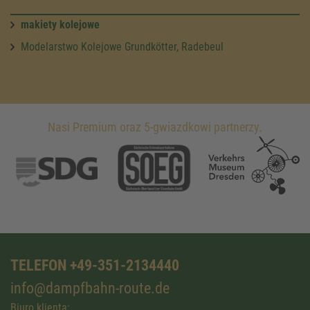
makiety kolejowe
Modelarstwo Kolejowe Grundkötter, Radebeul
Nasi Premium oraz 5-gwiazdkowi partnerzy.
TELEFON +49-351-2134440
info@dampfbahn-route.de
Biuro klienta: