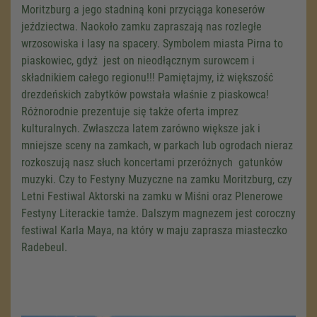
Moritzburg a jego stadniną koni przyciąga koneserów
jeździectwa. Naokoło zamku zapraszają nas rozległe
wrzosowiska i lasy na spacery. Symbolem miasta Pirna to
piaskowiec, gdyż jest on nieodłącznym surowcem i
składnikiem całego regionu!!! Pamiętajmy, iż większość
drezdeńskich zabytków powstała właśnie z piaskowca!
Różnorodnie prezentuje się także oferta imprez
kulturalnych. Zwłaszcza latem zarówno większe jak i
mniejsze sceny na zamkach, w parkach lub ogrodach nieraz
rozkoszują nasz słuch koncertami przeróżnych gatunków
muzyki. Czy to Festyny Muzyczne na zamku Moritzburg, czy
Letni Festiwal Aktorski na zamku w Miśni oraz Plenerowe
Festyny Literackie tamże. Dalszym magnezem jest coroczny
festiwal Karla Maya, na który w maju zaprasza miasteczko
Radebeul.