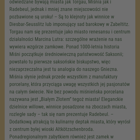
odwiedzane bywają miasta jak Torgau, Miśnia jak i
Radebeul, jednak i mniej znane miejscowości nie
pozbawione są uroku! – Są to klejnoty jak winnice w
Diesbar-Seusslitz lub imponujący sad barokowy w Zabeltitz.
Torgau nam się prezentuje jako miasto renesansu i centrum
działalności Marcina Lutra: szczególne wrażenie na nas
wywiera wzgórze zamkowe. Ponad 1000-letnia historia
Miśni początkuje średniowieczną państwowość Saksonii;
powstało tu pierwsze saksońskie biskupstwo, więc
niezaprzeczalna jest tu analogia do naszego Gniezna.
Miśnia słynie jednak przede wszystkim z manufaktury
porcelany, która przyciąga uwagę wszystkich jej pasjonatów
na całym świecie. Nie bez powodu miśnieńska porcelana
nazywana jest „Białym Złotem” tegoż miasta! Eleganckie
dzielnice willowe, winnice posadzone na zboczach miasta,
rozległe sady – tak się nam prezentuje Radebeul. –
Dodatkową atrakcją to kulinarny deptak miasta, który wyrósł
z centrum byłej wioski Altkötzschenbroda.
Ponadregionalnym zabytkiem również jest zamek w