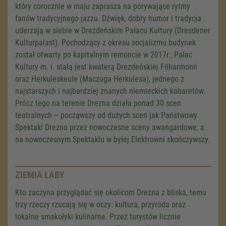
który corocznie w maju zaprasza na porywające rytmy
fanów tradycyjnego jazzu. Dźwięk, dobry humor i tradycja
uderzają w siebie w Drezdeńskim Pałacu Kultury (Dresdener
Kulturpalast). Pochodzący z okresu socjalizmu budynek
został otwarty po kapitalnym remoncie w 2017r.; Pałac
Kultury m. i. stałą jest kwaterą Drezdeńskiej Filharmonii
oraz Herkuleskeule (Maczuga Herkulesa), jednego z
najstarszych i najbardziej znanych niemieckich kabaretów.
Prócz tego na terenie Drezna działa ponad 30 scen
teatralnych – począwszy od dużych scen jak Państwowy
Spektakl Drezno przez nowoczesne sceny awangardowe, a
na nowoczesnym Spektaklu w byłej Elektrowni skończywszy.
ZIEMIA ŁABY
Kto zaczyna przyglądać się okolicom Drezna z bliska, temu
trzy rzeczy rzucają się w oczy: kultura, przyroda oraz
lokalne smakołyki kulinarne. Przez turystów licznie