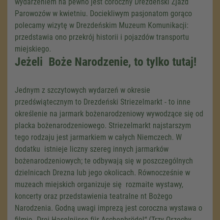
wydarzeniem na pewno jest coroczny Drezdeński Zjazd
Parowozów w kwietniu. Dociekliwym pasjonatom gorąco
polecamy wizytę w Drezdeńskim Muzeum Komunikacji:
przedstawia ono przekrój historii i pojazdów transportu
miejskiego.
Jeżeli Boże Narodzenie, to tylko tutaj!
Jednym z szczytowych wydarzeń w okresie
przedświątecznym to Drezdeński Striezelmarkt - to inne
określenie na jarmark bożenarodzeniowy wywodzące się od
placka bożenarodzeniowego. Striezelmarkt najstarszym
tego rodzaju jest jarmarkiem w całych Niemczech. W
dodatku istnieje liczny szereg innych jarmarków
bożenarodzeniowych; te odbywają się w poszczególnych
dzielnicach Drezna lub jego okolicach. Równocześnie w
muzeach miejskich organizuje się rozmaite wystawy,
koncerty oraz przedstawienia teatralne nt Bożego
Narodzenia. Godną uwagi imprezą jest coroczna wystawa o
filmie „Drei Haselnüsse für Aschenbrödel“ (Trzy Orzechy