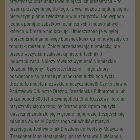
artystyczna oraz unikatowe miejsca ich prezentacji – to
razem przyczynia się do tego, iż ww. muzea znajdują się na
pierwszym planie zwiedzania wielu turystów. Nie wypada
jednak pomijać zabytków technicznych i industrialnych,
których w Dreźnie nie brakuje. Umieszczono je w byłej
fabryce Ernemanna, więc budynek konkretnie nawiązuje do
tematyki muzeum. Zbiory przedstawiają niemiecką, ale
przede wszystkim saksońską historii techniki i
industrializacji. Należy również wymienić Niemieckie
Muzeum Higieny i Czystości Drezno – jego zbiory
poświęcane są rozmaitym aspektom ludzkiego życia.
Drezno to miasto niezwykle umuzycznione!!! Czy to sławna
Państwowa Orkiestra Drezno, Drezdeńska Filharmonia lub
także ponad 800-letni Ewangelicki Chór Krzyżowy. To one
przyczyniły się do tego, by Drezno pod kątem muzyki
klasycznej znalazło się w gronie najbardziej liczących się
miast na świecie! Oprócz tego miłośników muzyki
przyciągają festiwale jak Drezdeńskie Festyny Muzyczne
(Dresdener Musikfestspiele) lub też festiwal Dixielandu,