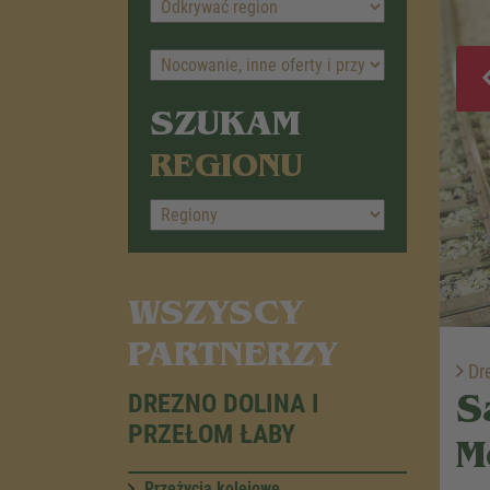
SZUKAM
REGIONU
WSZYSCY
PARTNERZY
Dre
DREZNO DOLINA I
S
PRZEŁOM ŁABY
M
Przeżycia kolejowe