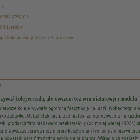
is
dziny otwarcia
trittspreise
pa Saksońskiego Szlaku Parowozów
S
żywać kolej w realu, ale owszem też w miniaturowym modelu
pierwsze koleje wywarły ogromną fascynację na ludzi. Wobec tego nie d
jako zabawka. Odtąd stała się przedmiotem zainteresowania na każdy
wki produkcji firm niebawem przekształciły (od mniej więcej 1935r.)
 one wówczas sprawą niezmiernie kosztowną i tym samym przywilejem
ie powstało parę firm zajmujących się tą branżą. Wśród nich znalazły 