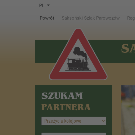
PL
(current)
Powrót
Saksoński Szlak Parowozów
Reg
S
SZUKAM
PARTNERA