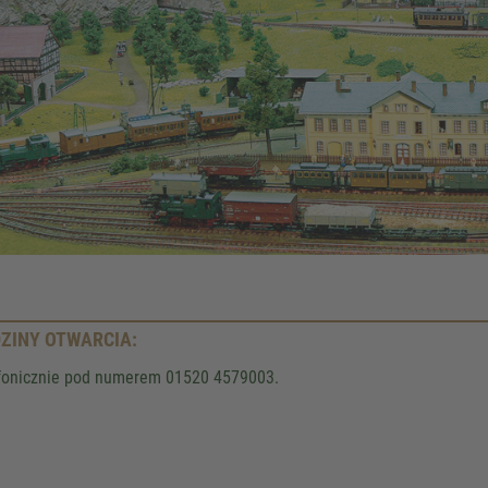
Google Maps servic
We use a third party service to 
content that may collect data about y
Please review the details and accept
to see this map.
More Information
Accept
Powered by
Usercentrics Co
Management
.
eRecht24
ZINY OTWARCIA:
fonicznie pod numerem 01520 4579003.