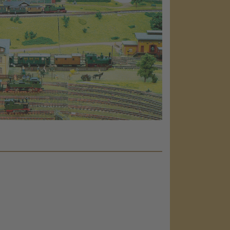
e!
embed map
our activity.
 the service
nsent