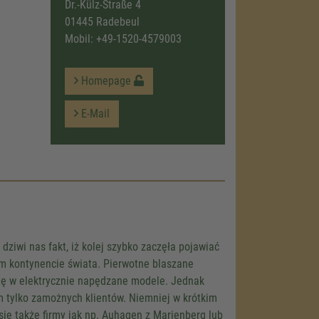
Dr.-Külz-Straße 4
01445 Radebeul
Mobil:
+49-1520-4579003
Homepage
E-Mail
ziwi nas fakt, iż kolej szybko zaczęła pojawiać
m kontynencie świata. Pierwotne blaszane
 się w elektrycznie napędzane modele. Jednak
 tylko zamożnych klientów. Niemniej w krótkim
się także firmy jak np. Auhagen z Marienberg lub