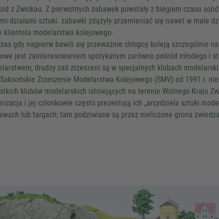
old z Zwickau. Z pierwotnych zabawek powstały z biegiem czasu sol
mi działami sztuki. zabawki zdążyły przemieniać się nawet w małe dzi
e klientela modelarstwa kolejowego.
zas gdy najpierw bawili się przeważnie chłopcy koleją szczególnie n
jowe jest zainteresowaniem spotykanym zarówno pośród młodego i sta
larstwem, drudzy zaś zrzeszeni są w specjalnych klubach modelarski
 Saksońskie Zrzeszenie Modelarstwa Kolejowego (SMV) od 1991 r. nie
stkich klubów modelarskich istniejących na terenie Wolnego Kraju Z
nizacja i jej członkowie często prezentują ich „arcydzieła sztuki mod
awach lub targach; tam podziwiane są przez nieliczone grona zwiedza
We need your consent to 