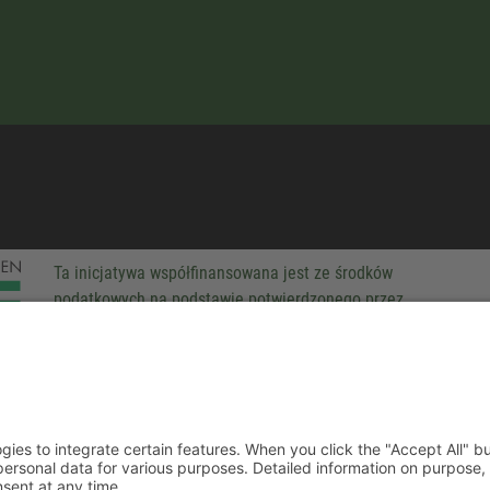
Ta inicjatywa współfinansowana jest ze środków
podatkowych na podstawie potwierdzonego przez
parlamentarzystów Landtagu Saksońskiego budżetu.
-party technologies to integrate certain features. When you click the
 companies process your personal data for various purposes. Detaile
rivacy policy. You can revoke your consent at any time.