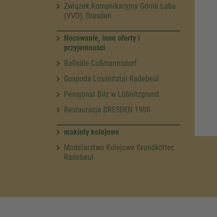
Związek Komunikacyjny Górna Łaba
(VVO), Dresden
Nocowanie, inne oferty i
przyjemności
Ballsäle Coßmannsdorf
Gospoda Lossnitztal Radebeul
Pensjonat Bilz w Lößnitzgrund
Restauracja DRESDEN 1900
makiety kolejowe
Modelarstwo Kolejowe Grundkötter,
Radebeul