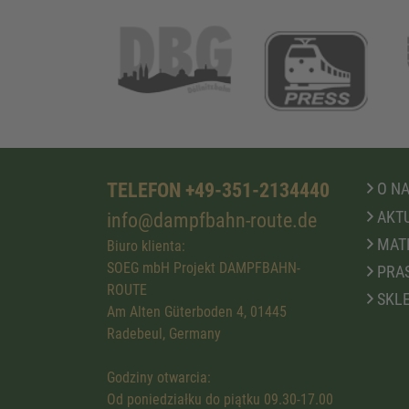
TELEFON +49-351-2134440
O N
AKTU
info@dampfbahn-route.de
MATE
Biuro klienta:
SOEG mbH Projekt DAMPFBAHN-
PRA
ROUTE
SKLE
Am Alten Güterboden 4, 01445
Radebeul, Germany
Godziny otwarcia:
Od poniedziałku do piątku 09.30-17.00