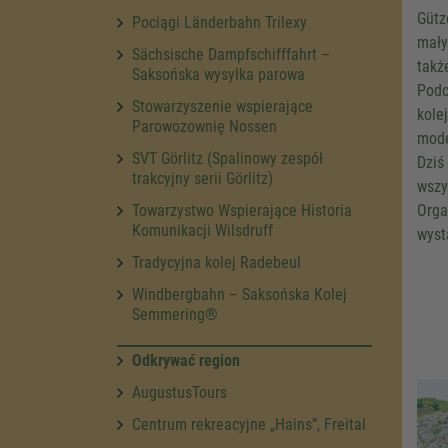
Gütz
Pociągi Länderbahn Trilexy
mały
Sächsische Dampfschifffahrt –
takż
Saksońska wysyłka parowa
Podc
Stowarzyszenie wspierające
kole
Parowozownię Nossen
mode
SVT Görlitz (Spalinowy zespół
Dziś
trakcyjny serii Görlitz)
wszy
Towarzystwo Wspierające Historia
Orga
Komunikacji Wilsdruff
wyst
Tradycyjna kolej Radebeul
Windbergbahn – Saksońska Kolej
Semmering®
Odkrywać region
AugustusTours
Centrum rekreacyjne „Hains”, Freital