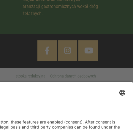
aranżacji gastronomicznych wokół dróg
żelaznych…
stopka redakcyjna
Ochrona danych osobowych
Cookie Settings
 "Accept All" button, these features are enabled (consent). After
d information on purpose, legal basis and third party companies