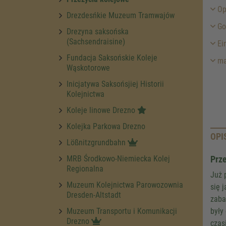
Op
Drezdesńkie Muzeum Tramwajów
Go
Drezyna saksońska
(Sachsendraisine)
Ein
Fundacja Saksońskie Koleje
ma
Wąskotorowe
Inicjatywa Saksońsjiej Historii
Kolejnictwa
Koleje linowe Drezno
Kolejka Parkowa Drezno
OPI
Lößnitzgrundbahn
MRB Środkowo-Niemiecka Kolej
Prze
Regionalna
Już 
Muzeum Kolejnictwa Parowozownia
się 
Dresden-Altstadt
zaba
Muzeum Transportu i Komunikacji
były
Drezno
czas