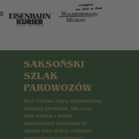
SAKSOŃSKI
SZLAK
PAROWOZÓW
Niech Państwo ulegną niepowtarzalnej
fascynacji parowozów , jaka na co
dzień emanuje z kolejek
wąskotorowych; zapraszamy do
odkrycia wielu atrakcji, urokliwych
krajobrazów oraz unikatowych