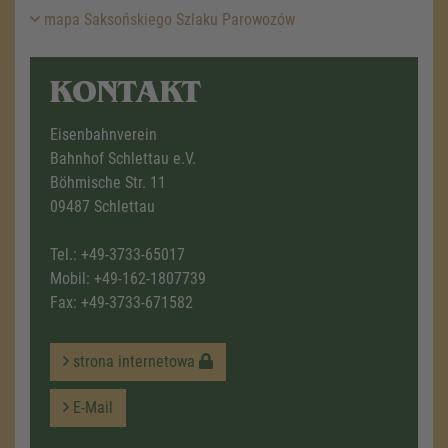
mapa Saksońskiego Szlaku Parowozów
KONTAKT
Eisenbahnverein
Bahnhof Schlettau e.V.
Böhmische Str. 11
09487 Schlettau
Tel.:
+49-3733-65017
Mobil:
+49-162-1807739
Fax: +49-3733-671582
strona internetowa
E-Mail