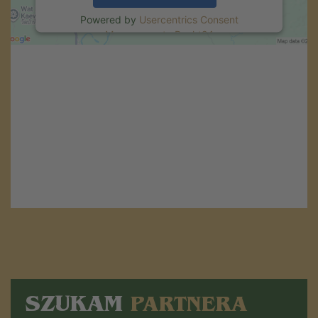
Powered by
Usercentrics Consent
Management
.
eRecht24
SZUKAM
PARTNERA