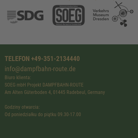
TELEFON +49-351-2134440
info@dampfbahn-route.de
Biuro klienta:
SOEG mbH Projekt DAMPFBAHN-ROUTE
Am Alten Güterboden 4, 01445 Radebeul, Germany
Godziny otwarcia:
Od poniedziałku do piątku 09.30-17.00