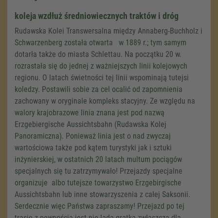
koleja wzdłuż średniowiecznych traktów i dróg
Rudawska Kolei Transwersalna między Annaberg-Buchholz i
Schwarzenberg została otwarta w 1889 r.; tym samym
dotarła także do miasta Schlettau. Na początku 20 w.
rozrastała się do jednej z ważniejszych linii kolejowych
regionu. O latach świetności tej linii wspominają tutejsi
koledzy. Postawili sobie za cel ocalić od zapomnienia
zachowany w oryginale kompleks stacyjny. Ze względu na
walory krajobrazowe linia znana jest pod nazwą
Erzgebiergische Aussichtsbahn (Rudawska Kolej
Panoramiczna). Ponieważ linia jest o nad zwyczaj
wartościowa także pod kątem turystyki jak i sztuki
inżynierskiej, w ostatnich 20 latach multum pociągów
specjalnych się tu zatrzymywało! Przejazdy specjalne
organizuje albo tutejsze towarzystwo Erzgebirgische
Aussichtsbahn lub inne stowarzyszenia z całej Saksonii.
Serdecznie więc Państwa zapraszamy! Przejazd po tej
trasie z pewnością jest nie lada gratką zwłaszcza dla