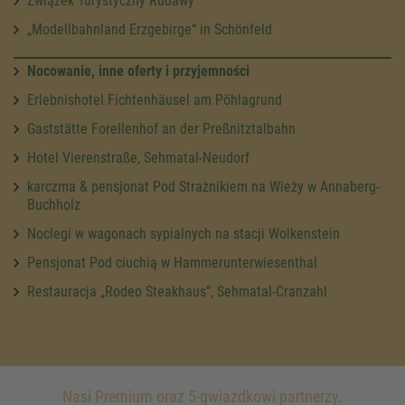
Związek Turystyczny Rudawy
„Modellbahnland Erzgebirge“ in Schönfeld
Nocowanie, inne oferty i przyjemności
Erlebnishotel Fichtenhäusel am Pöhlagrund
Gaststätte Forellenhof an der Preßnitztalbahn
Hotel Vierenstraße, Sehmatal-Neudorf
karczma & pensjonat Pod Strażnikiem na Wieży w Annaberg-
Buchholz
Noclegi w wagonach sypialnych na stacji Wolkenstein
Pensjonat Pod ciuchią w Hammerunterwiesenthal
Restauracja „Rodeo Steakhaus”, Sehmatal-Cranzahl
Nasi Premium oraz 5-gwiazdkowi partnerzy.