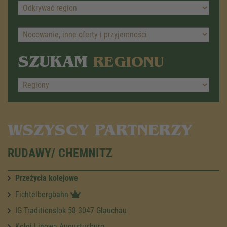
SZUKAM
REGIONU
WSZYSCY PARTNERZY
RUDAWY/ CHEMNITZ
Przeżycia kolejowe
Fichtelbergbahn
IG Traditionslok 58 3047 Glauchau
Kolej Linowa Augustusburg