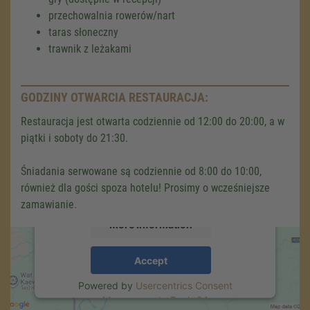
przechowalnia rowerów/nart
taras słoneczny
trawnik z leżakami
GODZINY OTWARCIA RESTAURACJA:
We need your consent to load the
Google Maps service!
Restauracja jest otwarta codziennie od 12:00 do 20:00, a w
piątki i soboty do 21:30.
We use a third party service to embed map
content that may collect data about your
Śniadania serwowane są codziennie od 8:00 do 10:00,
activity. Please review the details and accept
również dla gości spoza hotelu! Prosimy o wcześniejsze
the service to see this map.
zamawianie.
More Information
Accept
Powered by
Usercentrics Consent
Management
.
eRecht24