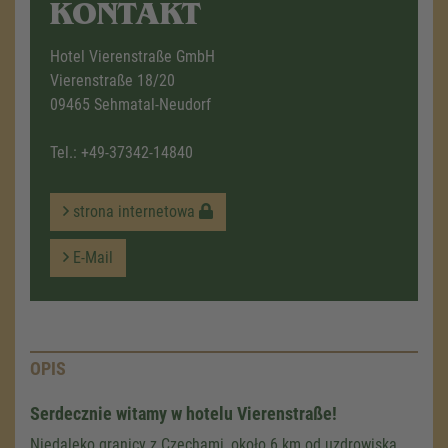
KONTAKT
Hotel Vierenstraße GmbH
Vierenstraße 18/20
09465 Sehmatal-Neudorf
Tel.:
+49-37342-14840
strona internetowa
E-Mail
OPIS
Serdecznie witamy w hotelu Vierenstraße!
Niedaleko granicy z Czechami, około 6 km od uzdrowiska