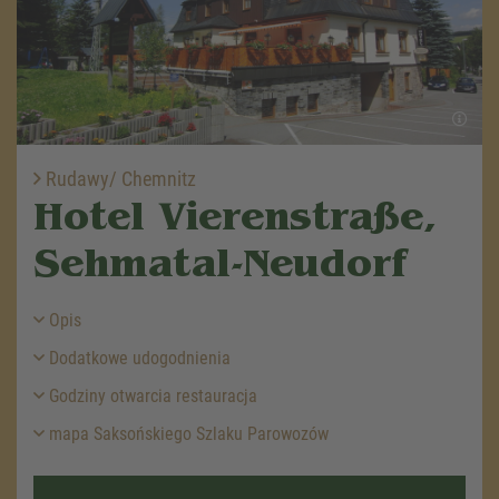
Rudawy/ Chemnitz
Hotel Vierenstraße,
Sehmatal-Neudorf
Opis
Dodatkowe udogodnienia
Godziny otwarcia restauracja
mapa Saksońskiego Szlaku Parowozów