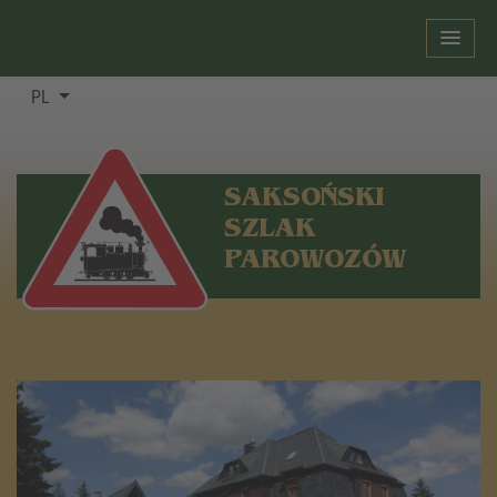
PL
SAKSOŃSKI
SZLAK
PAROWOZÓW