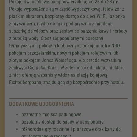
Pokoje dwuosobowe mają powierzchnię od 23 do 28 m².
Pokoje wyposażone są w część wypoczynkową, telewizor z
płaskim ekranem, bezpłatny dostęp do sieci Wi-Fi, łazienkę
z prysznicem, mydło do rąk i pod prysznic z miodem,
suszarkę do włosów oraz zestaw do parzenia kawy i herbaty
z butelką wody. Ciesz się popularnymi pokojami
tematycznymi: pokojem klobucznym, pokojem retro NRD,
pokojem pszczelarskim, nowym pokojem kolejowym lub
złotym pokojem Jensa Weissfloga. Ale przede wszystkim
zachwyci Cię pokój Karzl. W zależności od pokoju, niektóre
z nich oferują wspaniały widok na stację kolejową
Fichtelbergbahn, znajdującą się bezpośrednio przy hotelu.
DODATKOWE UDOGODNIENIA
bezpłatne miejsca parkingowe
bezpłatny dostęp do sauny w pensjonacie
różnorodne gry rodzinne i planszowe oraz karty do
gry (dostępne w recepcji)