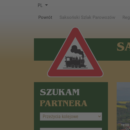
PL
(current)
Powrót
Saksoński Szlak Parowozów
Reg
S
SZUKAM
PARTNERA