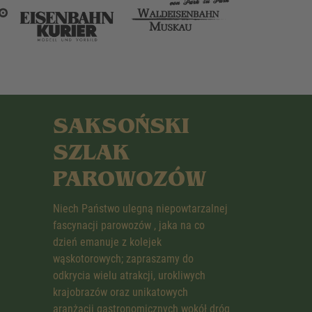
SAKSOŃSKI
SZLAK
PAROWOZÓW
Niech Państwo ulegną niepowtarzalnej
fascynacji parowozów , jaka na co
dzień emanuje z kolejek
wąskotorowych; zapraszamy do
odkrycia wielu atrakcji, urokliwych
krajobrazów oraz unikatowych
aranżacji gastronomicznych wokół dróg