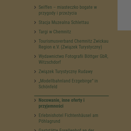
Seiffen – miasteczko bogate w
przygody i przeżycia
Stacja Muzealna Schlettau
Targi w Chemnitz
Tourismusverband Chemnitz Zwickau
Region e.V. (Związek Turystyczny)
Wydawnictwo Fotografii Böttger GbR,
Witzschdorf
Związek Turystyczny Rudawy
„Modellbahnland Erzgebirge“ in
Schönfeld
Nocowanie, inne oferty i
przyjemności
Erlebnishotel Fichtenhäusel am
Pöhlagrund
Gaststätte Forellenhof an der