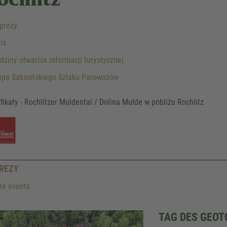
ochlitz
prezy
is
ziny otwarcia informacji turystycznej
pa Saksońskiego Szlaku Parowozów
yfikaty - Rochlitzer Muldental / Dolina Mulde w pobliżu Rochlitz
REZY
e events
TAG DES GEOT