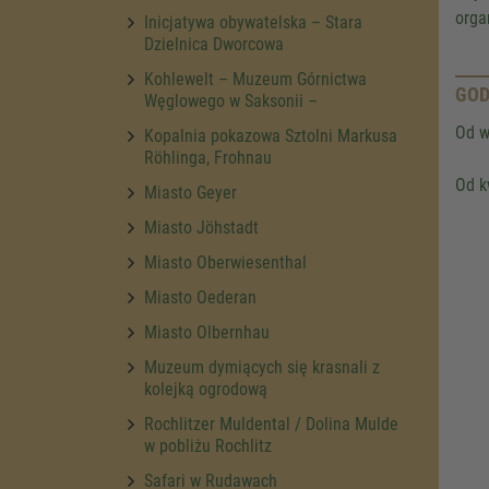
orga
Inicjatywa obywatelska – Stara
Dzielnica Dworcowa
Kohlewelt – Muzeum Górnictwa
GOD
Węglowego w Saksonii –
Od w
Kopalnia pokazowa Sztolni Markusa
Röhlinga, Frohnau
Od k
Miasto Geyer
Miasto Jöhstadt
Miasto Oberwiesenthal
Miasto Oederan
Miasto Olbernhau
Muzeum dymiących się krasnali z
kolejką ogrodową
Rochlitzer Muldental / Dolina Mulde
w pobliżu Rochlitz
Safari w Rudawach