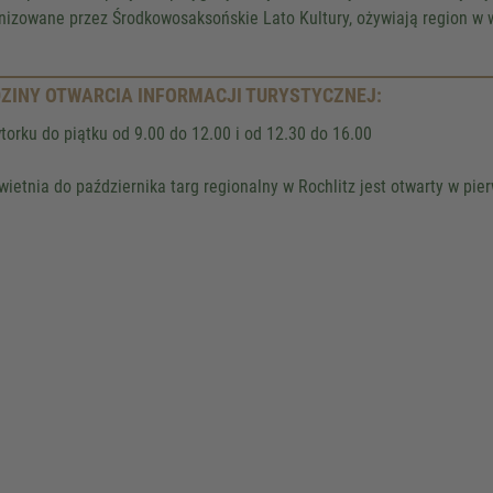
nizowane przez Środkowosaksońskie Lato Kultury, ożywiają region w 
Accept
Powered by
Usercentrics Co
Management
.
eRecht24
ZINY OTWARCIA INFORMACJI TURYSTYCZNEJ:
torku do piątku od 9.00 do 12.00 i od 12.30 do 16.00
wietnia do października targ regionalny w Rochlitz jest otwarty w pie