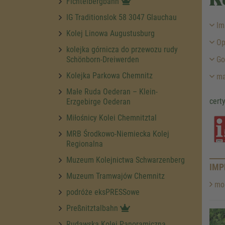
R
Fichtelbergbahn
IG Traditionslok 58 3047 Glauchau
Im
Kolej Linowa Augustusburg
Op
kolejka górnicza do przewozu rudy
Schönborn-Dreiwerden
God
Kolejka Parkowa Chemnitz
ma
Małe Ruda Oederan – Klein-
cert
Erzgebirge Oederan
Miłośnicy Kolei Chemnitztal
MRB Środkowo-Niemiecka Kolej
Regionalna
Muzeum Kolejnictwa Schwarzenberg
IMP
Muzeum Tramwajów Chemnitz
mor
podróże eksPRESSowe
Preßnitztalbahn
Rudawska Kolej Panoramiczna