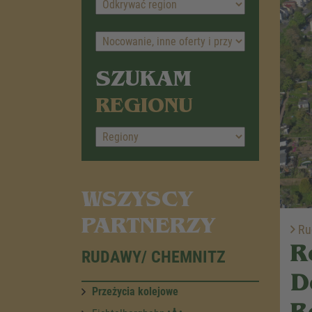
SZUKAM
REGIONU
WSZYSCY
PARTNERZY
Ru
R
RUDAWY/ CHEMNITZ
D
Przeżycia kolejowe