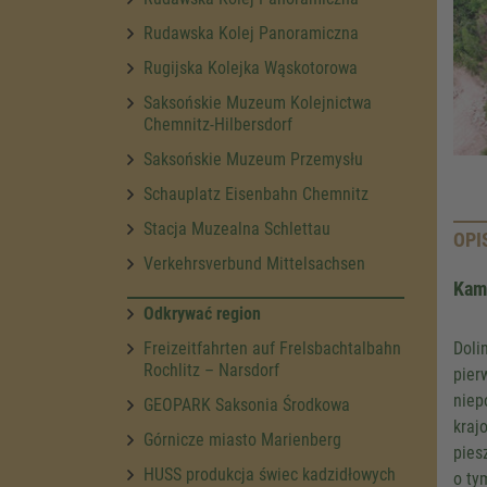
Rudawska Kolej Panoramiczna
Rugijska Kolejka Wąskotorowa
Saksońskie Muzeum Kolejnictwa
Chemnitz-Hilbersdorf
Saksońskie Muzeum Przemysłu
Schauplatz Eisenbahn Chemnitz
Stacja Muzealna Schlettau
OPI
Verkehrsverbund Mittelsachsen
Kami
Odkrywać region
Freizeitfahrten auf Frelsbachtalbahn
Doli
Rochlitz – Narsdorf
pier
niep
GEOPARK Saksonia Środkowa
kraj
Górnicze miasto Marienberg
pies
HUSS produkcja świec kadzidłowych
o ty