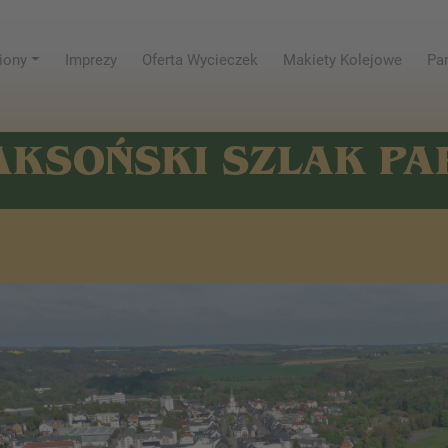
iony
Imprezy
Oferta Wycieczek
Makiety Kolejowe
Par
AKSOŃSKI SZLAK P