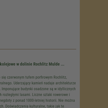
load the
olejowe w dolinie Rochlitz Mulde ...
e!
embed map
 się czerwonym tufem porfirowym Rochlitz,
our activity.
alnego. Uderzający kamień nadaje architekturze
 the service
. Imponujące budynki osadzone są w idyllicznych
 rozległymi lasami. Liczne szlaki rowerowe i
egdoty z ponad 1000-letniej historii. Nie można
. Doświadczenia kulturalne, takie jak te