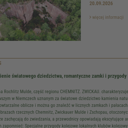
20.09.2026
więcej informacji
S
We need your consent to 
enie światowego dziedzictwa, romantyczne zamki i przygody k
Google Maps servic
We use a third party service to 
na Rochlitz Mulde, część regionu CHEMNITZ. ZWICKAU. charakteryzuje
content that may collect data about y
wszym w Niemczech uznanym za światowe dziedzictwo kamienia natur
Please review the details and accept
owtarzalne oblicze i można go znaleźć w licznych zamkach i pałacach
to see this map.
obrazach rzecznych Chemnitz, Zwickauer Mulde i Zschopau, otoczonych
ze zachęcają do zwiedzania, a przewodnicy opowiadają ekscytujące an
More Information
m zapomnieć: Specjalne przygody kolejowe lokalnych klubów kolejowych