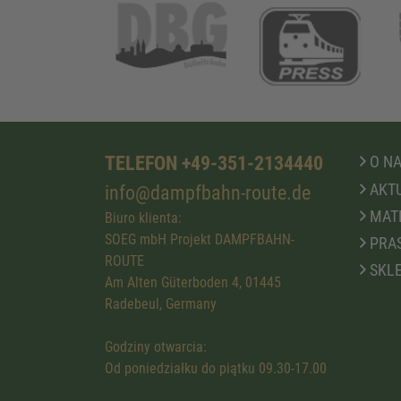
TELEFON +49-351-2134440
O N
AKTU
info@dampfbahn-route.de
MATE
Biuro klienta:
SOEG mbH Projekt DAMPFBAHN-
PRA
ROUTE
SKLE
Am Alten Güterboden 4, 01445
Radebeul, Germany
Godziny otwarcia:
Od poniedziałku do piątku 09.30-17.00