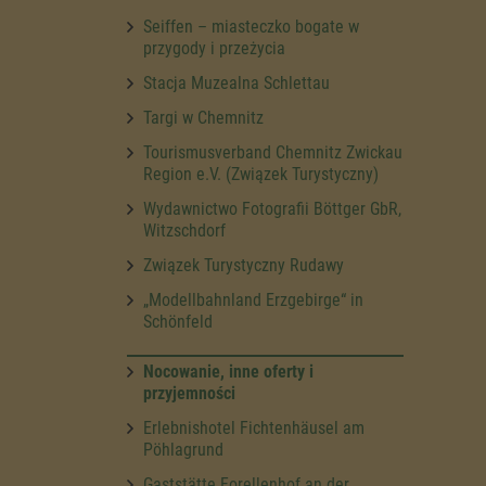
Seiffen – miasteczko bogate w
przygody i przeżycia
Stacja Muzealna Schlettau
Targi w Chemnitz
Tourismusverband Chemnitz Zwickau
Region e.V. (Związek Turystyczny)
Wydawnictwo Fotografii Böttger GbR,
Witzschdorf
Związek Turystyczny Rudawy
„Modellbahnland Erzgebirge“ in
Schönfeld
Nocowanie, inne oferty i
przyjemności
Erlebnishotel Fichtenhäusel am
Pöhlagrund
Gaststätte Forellenhof an der