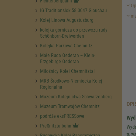
Fichtelbergbahn
Op
IG Traditionslok 58 3047 Glauchau
ma
Kolej Linowa Augustusburg
kolejka górnicza do przewozu rudy
Schönborn-Dreiwerden
Kolejka Parkowa Chemnitz
Małe Ruda Oederan – Klein-
Erzgebirge Oederan
Miłośnicy Kolei Chemnitztal
MRB Środkowo-Niemiecka Kolej
Regionalna
Muzeum Kolejnictwa Schwarzenberg
OPI
Muzeum Tramwajów Chemnitz
podróże eksPRESSowe
Wyd
Preßnitztalbahn
Wyda
tury
Rudawska Kolej Panoramiczna