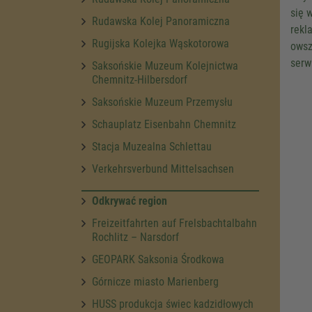
się 
Rudawska Kolej Panoramiczna
rekl
Rugijska Kolejka Wąskotorowa
owsz
serw
Saksońskie Muzeum Kolejnictwa
Chemnitz-Hilbersdorf
Saksońskie Muzeum Przemysłu
Schauplatz Eisenbahn Chemnitz
Stacja Muzealna Schlettau
Verkehrsverbund Mittelsachsen
Odkrywać region
Freizeitfahrten auf Frelsbachtalbahn
Rochlitz – Narsdorf
GEOPARK Saksonia Środkowa
Górnicze miasto Marienberg
HUSS produkcja świec kadzidłowych