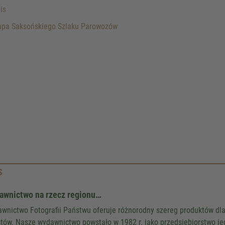
is
pa Saksońskiego Szlaku Parowozów
We need your consent to 
Google Maps servic
We use a third party service to 
content that may collect data about y
Please review the details and accept
to see this map.
S
More Information
awnictwo na rzecz regionu…
wnictwo Fotografii Państwu oferuje różnorodny szereg produktów dla m
Accept
stów. Nasze wydawnictwo powstało w 1982 r. jako przedsiębiorstwo j