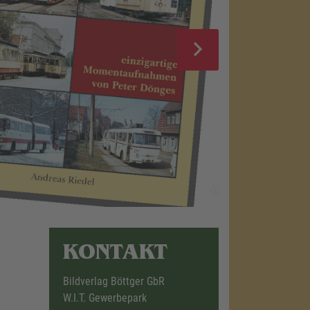
KONTAKT
Bildverlag Böttger GbR
W.I.T. Gewerbepark