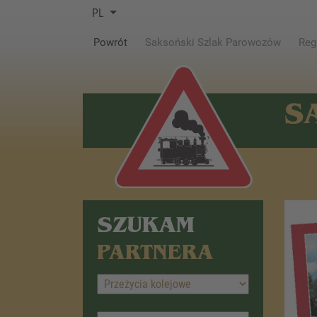
PL
(current)
Powrót
Saksoński Szlak Parowozów
Reg
S
SZUKAM
PARTNERA