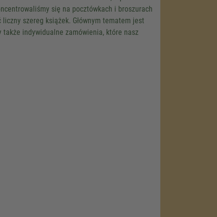
koncentrowaliśmy się na pocztówkach i broszurach
nsent
ć liczny szereg książek. Głównym tematem jest
y także indywidualne zamówienia, które nasz