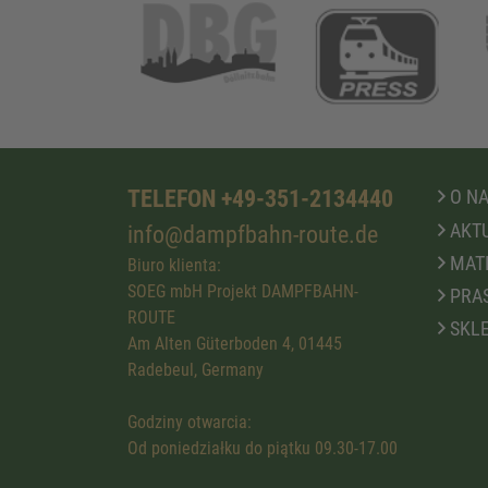
TELEFON +49-351-2134440
O N
AKTU
info@dampfbahn-route.de
MATE
Biuro klienta:
SOEG mbH Projekt DAMPFBAHN-
PRA
ROUTE
SKLE
Am Alten Güterboden 4, 01445
Radebeul, Germany
Godziny otwarcia:
Od poniedziałku do piątku 09.30-17.00