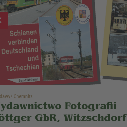
dawy/ Chemnitz
ydawnictwo Fotografii
öttger GbR, Witzschdorf