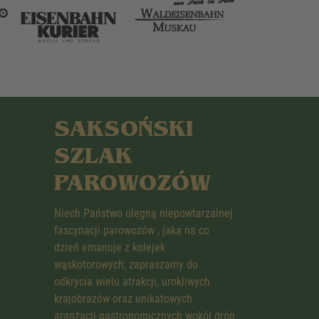
SAKSOŃSKI
SZLAK
PAROWOZÓW
Niech Państwo ulegną niepowtarzalnej
fascynacji parowozów , jaka na co
dzień emanuje z kolejek
wąskotorowych; zapraszamy do
odkrycia wielu atrakcji, urokliwych
krajobrazów oraz unikatowych
aranżacji gastronomicznych wokół dróg