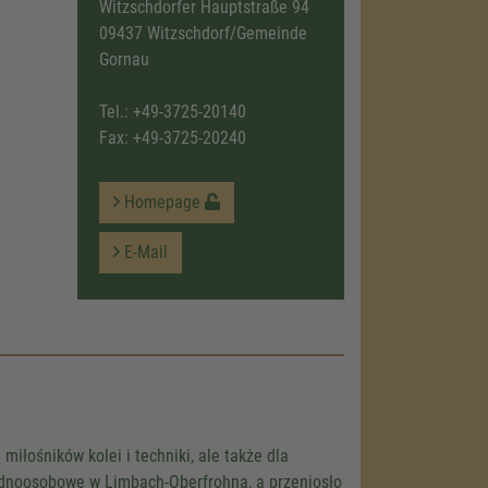
Witzschdorfer Hauptstraße 94
09437 Witzschdorf/Gemeinde
Gornau
Tel.:
+49-3725-20140
Fax: +49-3725-20240
Homepage
load the
E-Mail
e!
embed map
our activity.
 the service
iłośników kolei i techniki, ale także dla
ednoosobowe w Limbach-Oberfrohna, a przeniosło