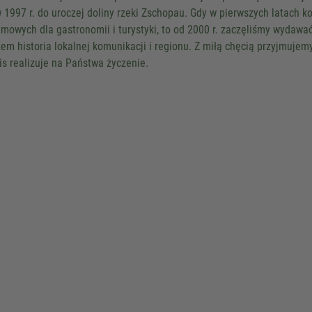
w 1997 r. do uroczej doliny rzeki Zschopau. Gdy w pierwszych latach 
Powered by
Usercentrics Co
amowych dla gastronomii i turystyki, to od 2000 r. zaczęliśmy wydawa
Management
.
eRecht24
em historia lokalnej komunikacji i regionu. Z miłą chęcią przyjmujem
is realizuje na Państwa życzenie.