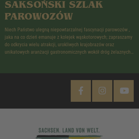
SAKSOŃSKI SZLAK
PAROWOZÓW
Niech Państwo ulegną niepowtarzalnej fascynacji parowozów ,
jaka na co dzień emanuje z kolejek wąskotorowych; zapraszamy
do odkrycia wielu atrakcji, urokliwych krajobrazów oraz
unikatowych aranżacji gastronomicznych wokół dróg żelaznych…