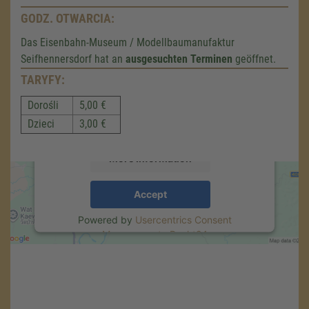
GODZ. OTWARCIA:
We need your consent to load the
Das Eisenbahn-Museum / Modellbaumanufaktur
Google Maps service!
Seifhennersdorf hat an
ausgesuchten Terminen
geöffnet.
TARYFY:
We use a third party service to embed map
content that may collect data about your
Dorośli
5,00 €
activity. Please review the details and accept
the service to see this map.
Dzieci
3,00 €
More Information
Accept
Powered by
Usercentrics Consent
Management
.
eRecht24