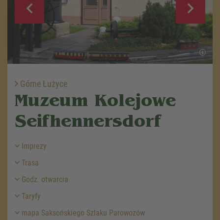
Górne Łużyce
Muzeum Kolejowe
Seifhennersdorf
Imprezy
Trasa
Godz. otwarcia
Taryfy
mapa Saksońskiego Szlaku Parowozów