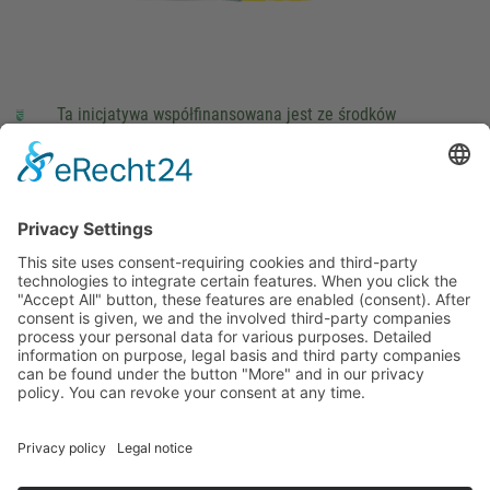
Ta inicjatywa współfinansowana jest ze środków
podatkowych na podstawie potwierdzonego przez
parlamentarzystów Landtagu Saksońskiego budżetu.
stopka redakcyjna
Ochrona danych osobowych
Cookie Settings
This site uses consent-requiring cookies and third-party
technologies to integrate certain features. When you click the
"Accept All" button, these features are enabled (consent).
After consent is given, we and the involved third-party
companies process your personal data for various purposes.
Detailed information on purpose, legal basis and third party
companies can be found under the button "More" and in our
privacy policy. You can revoke your consent at any time.