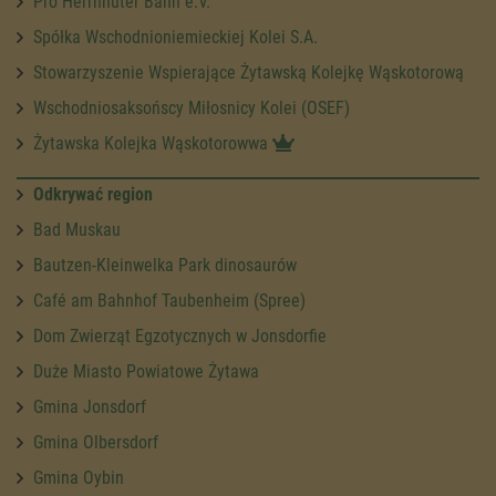
Pro Herrnhuter Bahn e.V.
Spółka Wschodnioniemieckiej Kolei S.A.
Stowarzyszenie Wspierające Żytawską Kolejkę Wąskotorową
Wschodniosaksońscy Miłosnicy Kolei (OSEF)
Żytawska Kolejka Wąskotorowwa
Odkrywać region
Bad Muskau
Bautzen-Kleinwelka Park dinosaurów
Café am Bahnhof Taubenheim (Spree)
Dom Zwierząt Egzotycznych w Jonsdorfie
Duże Miasto Powiatowe Żytawa
Gmina Jonsdorf
Gmina Olbersdorf
Gmina Oybin