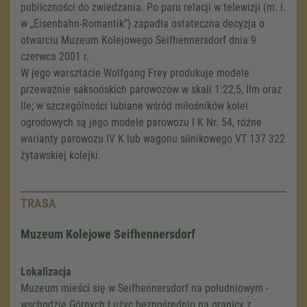
publiczności do zwiedzania. Po paru relacji w telewizji (m. i.
w „Eisenbahn-Romantik”) zapadła ostateczna decyzja o
otwarciu Muzeum Kolejowego Seifhennersdorf dnia 9
czerwca 2001 r.
W jego warsztacie Wolfgang Frey produkuje modele
przeważnie saksońskich parowozów w skali 1:22,5, IIm oraz
IIe; w szczególności lubiane wśród miłośników kolei
ogrodowych są jego modele parowozu I K Nr. 54, różne
warianty parowozu IV K lub wagonu silnikowego
VT 137 322
żytawskiej kolejki.
TRASA
Muzeum Kolejowe Seifhennersdorf
Lokalizacja
Muzeum mieści się w Seifhennersdorf na południowym -
wschodzie Górnych Łużyc bezpośrednio na granicy z