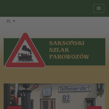
PL
SAKSOŃSKI
SZLAK
PAROWOZÓW