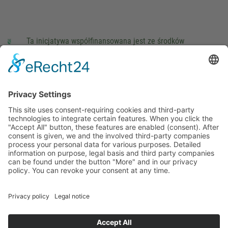
Ta inicjatywa współfinansowana jest ze środków
podatkowych na podstawie potwierdzonego przez
parlamentarzystów Landtagu Saksońskiego budżetu.
stopka redakcyjna
Ochrona danych osobowych
Cookie Settings
This site uses consent-requiring cookies and third-party
technologies to integrate certain features. When you click the
"Accept All" button, these features are enabled (consent).
After consent is given, we and the involved third-party
companies process your personal data for various purposes.
Detailed information on purpose, legal basis and third party
companies can be found under the button "More" and in our
privacy policy. You can revoke your consent at any time.