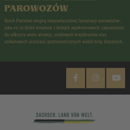
PAROWOZÓW
Niech Państwo ulegną niepowtarzalnej fascynacji parowozów ,
jaka na co dzień emanuje z kolejek wąskotorowych; zapraszamy
do odkrycia wielu atrakcji, urokliwych krajobrazów oraz
unikatowych aranżacji gastronomicznych wokół dróg żelaznych…