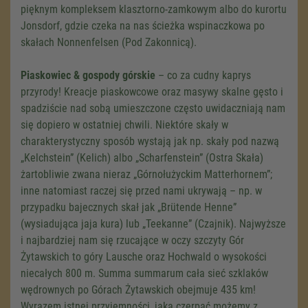
pięknym kompleksem klasztorno-zamkowym albo do kurortu
Jonsdorf, gdzie czeka na nas ścieżka wspinaczkowa po
skałach Nonnenfelsen (Pod Zakonnicą).
Piaskowiec & gospody górskie
– co za cudny kaprys
przyrody! Kreacje piaskowcowe oraz masywy skalne gęsto i
spadziście nad sobą umieszczone często uwidaczniają nam
się dopiero w ostatniej chwili. Niektóre skały w
charakterystyczny sposób wystają jak np. skały pod nazwą
„Kelchstein” (Kelich) albo „Scharfenstein” (Ostra Skała)
żartobliwie zwana nieraz „Górnołużyckim Matterhornem”;
inne natomiast raczej się przed nami ukrywają – np. w
przypadku bajecznych skał jak „Brütende Henne”
(wysiadująca jaja kura) lub „Teekanne” (Czajnik). Najwyższe
i najbardziej nam się rzucające w oczy szczyty Gór
Żytawskich to góry Lausche oraz Hochwald o wysokości
niecałych 800 m. Summa summarum cała sieć szklaków
wędrownych po Górach Żytawskich obejmuje 435 km!
Wyrazem istnej przyjemności, jaka czerpać możemy z