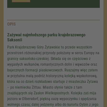
OPIS
Zażywać najmłodszego parku krajobrazowego
Saksonii
Park Krajobrazowy Góry Żytawskie to przede wszystkim
przestrzeń różnorakiej przyrody położony w sercu Europy na
granicy saksońsko-czeskiej. Składa się on częściowo z
wygasłych wulkanów, romantycznych dolin i wąwozów oraz
bajecznych formacji piaskowcowych. Ruszajmy więc zatem
w przytulna małą podróż historyczną kolejką wąskotorową,
która na co dzień rozkładowo startuje z miasteczka Żytawa
– po niemiecku Zittau. Miasto słynie także z tam
znajdujących się Zasłon Wielkopostnych. Kolejka zaś mija
jezioro w Olbersdorf, piękną oazę wypoczynku i spędzania
wolnego czasu; dalej jedziemy albo do kurortu Oybin z jego