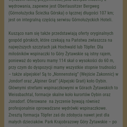
wędrowania, zapewne jest Oberlausitzer Bergweg
(Górnołużycka Ścieżka Górska) o łącznej długości 107 km;
jest on integralną częścią serwisu Górnołużyckich Hoteli.
Kusząco nam się także przedstawiają oferty oryginalnych
gospód górskich, które czekają na Państwa zwłaszcza na
najwyższych szczytach jak Hochwald lub Töpfer. Dla
miłośników wspinaczki to Góry Żytawskie są istny rajem,
ponieważ do wyboru mamy 114 skał o wysokości do 60 m,
przy czym do dyspozycji mamy wszystkie stopnie trudności
– także alpejskie! Są to „Nonnensteig” (Wejście Zakonnic) w
Jondorf oraz „Alpiner Grat” (Alpejski Grań) koło Oybin.
Głównymi strefami wspinaczkowymi w Górach Żytawskich to
Weissbachtal, formacje skalne koło kurortów Oybin oraz
Jonsdorf. Oferowane na życzenie bywają również
profesjonalnie oprowadzane wędrówki wspinaczkowe.
Zresztą formacja Töpfer zaś do zdobycia nawet jest dla
małych dzieciaków. Park Krajobrazowy Góry Żytawskie – po