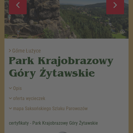
Górne Łużyce
Park Krajobrazowy
Góry Żytawskie
Opis
oferta wycieczek
mapa Saksońskiego Szlaku Parowozów
certyfikaty - Park Krajobrazowy Góry Żytawskie