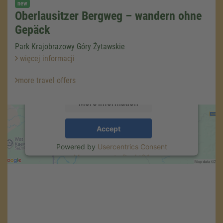
new
Oberlausitzer Bergweg – wandern ohne
We need your consent to load the
Google Maps service!
Gepäck
We use a third party service to embed map
Park Krajobrazowy Góry Żytawskie
content that may collect data about your
więcej informacji
activity. Please review the details and accept
the service to see this map.
more travel offers
More Information
Accept
Powered by
Usercentrics Consent
Management
.
eRecht24