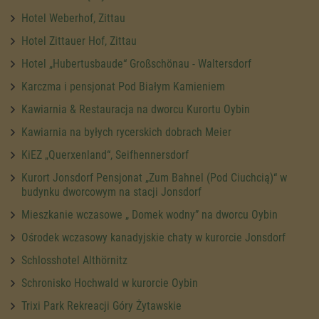
Hotel Weberhof, Zittau
Hotel Zittauer Hof, Zittau
Hotel „Hubertusbaude“ Großschönau - Waltersdorf
Karczma i pensjonat Pod Białym Kamieniem
Kawiarnia & Restauracja na dworcu Kurortu Oybin
Kawiarnia na byłych rycerskich dobrach Meier
KiEZ „Querxenland“, Seifhennersdorf
Kurort Jonsdorf Pensjonat „Zum Bahnel (Pod Ciuchcią)“ w
budynku dworcowym na stacji Jonsdorf
Mieszkanie wczasowe „ Domek wodny” na dworcu Oybin
Ośrodek wczasowy kanadyjskie chaty w kurorcie Jonsdorf
Schlosshotel Althörnitz
Schronisko Hochwald w kurorcie Oybin
Trixi Park Rekreacji Góry Żytawskie