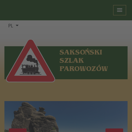
PL
SAKSOŃSKI
SZLAK
PAROWOZÓW