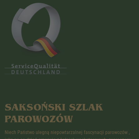
SAKSOŃSKI SZLAK
PAROWOZÓW
Niech Państwo ulegną niepowtarzalnej fascynacji parowozów ,