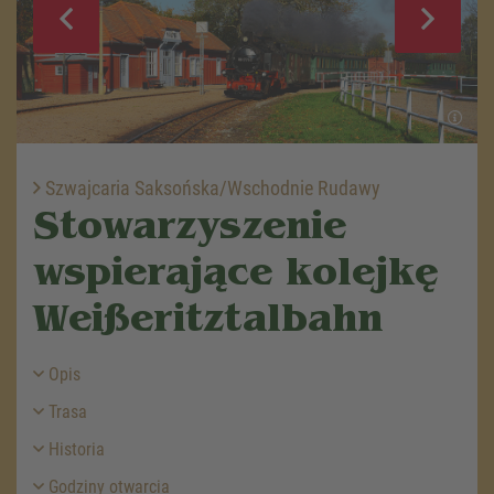
Szwajcaria Saksońska/Wschodnie Rudawy
Stowarzyszenie
wspierające kolejkę
Weißeritztalbahn
Opis
Trasa
Historia
Godziny otwarcia