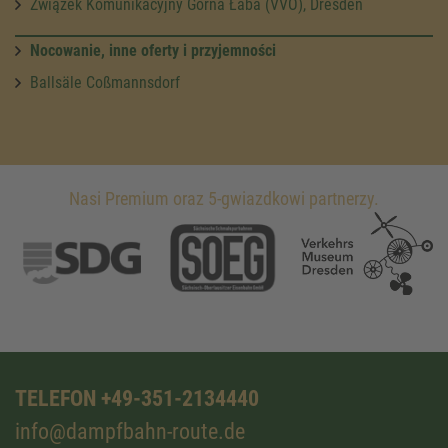
Związek Komunikacyjny Górna Łaba (VVO), Dresden
Nocowanie, inne oferty i przyjemności
Ballsäle Coßmannsdorf
Nasi Premium oraz 5-gwiazdkowi partnerzy.
TELEFON +49-351-2134440
info@dampfbahn-route.de