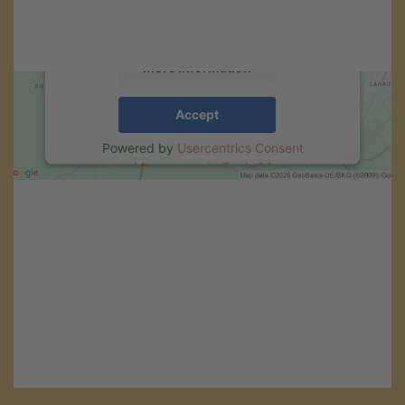
activity. Please review the details and accept
the service to see this map.
More Information
Accept
Powered by
Usercentrics Consent
Management
.
eRecht24