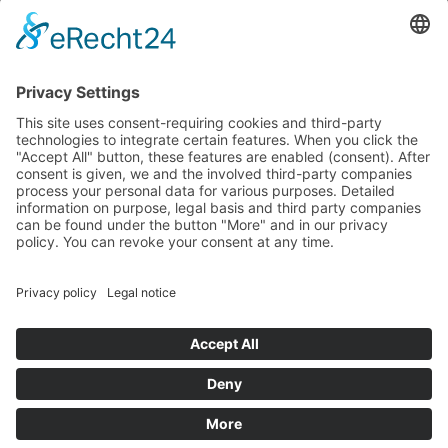
podatkowych na podstawie potwierdzonego przez
parlamentarzystów Landtagu Saksońskiego budżetu.
stopka redakcyjna
Ochrona danych osobowych
Cookie Settings
This site uses consent-requiring cookies and third-party
technologies to integrate certain features. When you click the
"Accept All" button, these features are enabled (consent).
After consent is given, we and the involved third-party
companies process your personal data for various purposes.
Detailed information on purpose, legal basis and third party
companies can be found under the button "More" and in our
privacy policy. You can revoke your consent at any time.
DENY
ACCEPT
MORE
Powered by
&