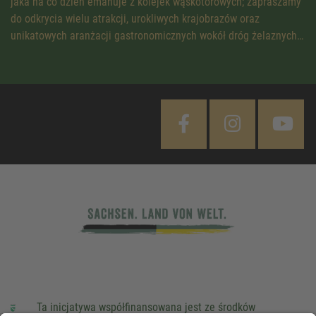
jaka na co dzień emanuje z kolejek wąskotorowych; zapraszamy
do odkrycia wielu atrakcji, urokliwych krajobrazów oraz
unikatowych aranżacji gastronomicznych wokół dróg żelaznych…
Ta inicjatywa współfinansowana jest ze środków