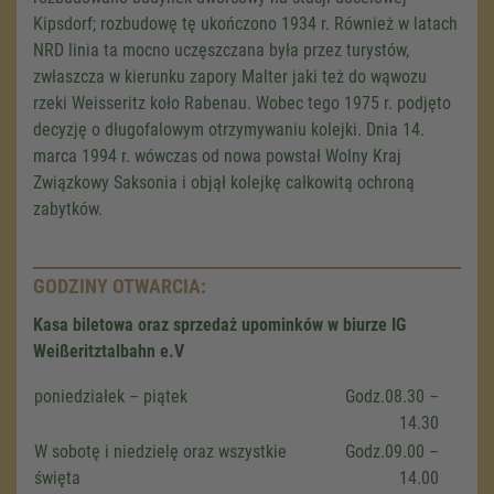
Kipsdorf; rozbudowę tę ukończono 1934 r. Również w latach
NRD linia ta mocno uczęszczana była przez turystów,
zwłaszcza w kierunku zapory Malter jaki też do wąwozu
rzeki Weisseritz koło Rabenau. Wobec tego 1975 r. podjęto
decyzję o długofalowym otrzymywaniu kolejki. Dnia 14.
marca 1994 r. wówczas od nowa powstał Wolny Kraj
Związkowy Saksonia i objął kolejkę całkowitą ochroną
zabytków.
GODZINY OTWARCIA:
Kasa biletowa oraz sprzedaż upominków w biurze IG
Weißeritztalbahn e.V
We need your consent to load the
poniedziałek – piątek
Godz.08.30 –
Google Maps service!
14.30
We use a third party service to embed map
W sobotę i niedzielę oraz wszystkie
Godz.09.00 –
content that may collect data about your
święta
14.00