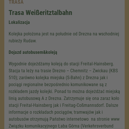
TRASA
Trasa Weißeritztalbahn
Lokalizacja
Kolejka położona jest na południe od Drezna na wschodniej
rubieży Rudaw.
Dojazd autobusem&koleją
Wygodnie dojeżdżamy koleją do stacji Freital-Hainsberg.
Stacja ta leży na trasie Drezno – Chemnitz – Zwickau (KBS
510); zarówno kolejka miejska (S-Bahn) z Drezna jak i
pociągi regionalne bezpośrednio komunikowane są z
rozkładem jazdy kolejki. Ponad to można dojeżdżać miejską
linią autobusową A z Drezna. Zatrzymuje się ona zaraz koło
stacji Freital-Hainsberg jak i Freitag-Coßmannsdorf. Dalsze
informacje o rozkładach pociągów, tramwajów jak i
autobusów otrzymują Państwo internetowo na stronie www
Związku komunikacyjnego Łaba Górna (Verkehrsverbund