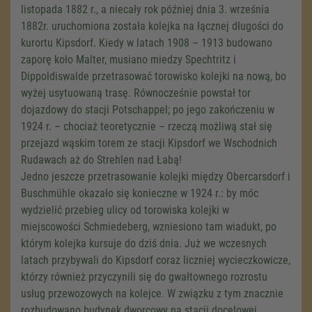
listopada 1882 r., a niecały rok później dnia 3. września
1882r. uruchomiona została kolejka na łącznej długości do
kurortu Kipsdorf. Kiedy w latach 1908 – 1913 budowano
zaporę koło Malter, musiano miedzy Spechtritz i
Dippoldiswalde przetrasować torowisko kolejki na nową, bo
wyżej usytuowaną trasę. Równocześnie powstał tor
dojazdowy do stacji Potschappel; po jego zakończeniu w
1924 r. – chociaż teoretycznie – rzeczą możliwą stał się
przejazd wąskim torem ze stacji Kipsdorf we Wschodnich
Rudawach aż do Strehlen nad Łabą!
Jedno jeszcze przetrasowanie kolejki między Obercarsdorf i
Buschmühle okazało się konieczne w 1924 r.: by móc
wydzielić przebieg ulicy od torowiska kolejki w
miejscowości Schmiedeberg, wzniesiono tam wiadukt, po
którym kolejka kursuje do dziś dnia. Już we wczesnych
latach przybywali do Kipsdorf coraz liczniej wycieczkowicze,
którzy również przyczynili się do gwałtownego rozrostu
usług przewozowych na kolejce. W związku z tym znacznie
rozbudowano budynek dworcowy na stacji docelowej