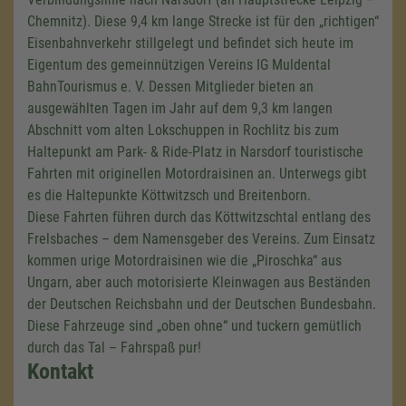
Chemnitz). Diese
9,4 km
lange Strecke ist für den „richtigen“
Eisenbahnverkehr stillgelegt und befindet sich heute im
Eigentum des gemeinnützigen Vereins IG Muldental
BahnTourismus e. V. Dessen Mitglieder bieten an
ausgewählten Tagen im Jahr auf dem
9,3 km
langen
Abschnitt vom alten Lokschuppen in Rochlitz bis zum
Haltepunkt am Park- & Ride-Platz in Narsdorf touristische
Fahrten mit originellen Motordraisinen an. Unterwegs gibt
es die Haltepunkte Köttwitzsch und Breitenborn.
Diese Fahrten führen durch das Köttwitzschtal entlang des
Frelsbaches – dem Namensgeber des Vereins. Zum Einsatz
kommen urige Motordraisinen wie die „Piroschka“ aus
Ungarn, aber auch motorisierte Kleinwagen aus Beständen
der Deutschen Reichsbahn und der Deutschen Bundesbahn.
Diese Fahrzeuge sind „oben ohne“ und tuckern gemütlich
durch das Tal – Fahrspaß pur!
Kontakt