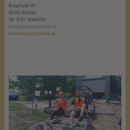
Burgstraße 49
09306 Rochlitz
Tel. 0151 56660353
info@frelsbachtalbahn.de
www.frelsbachtalbahn.de