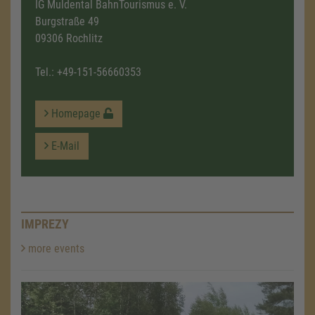
IG Muldental BahnTourismus e. V.
Burgstraße 49
09306 Rochlitz
Tel.:
+49-151-56660353
Homepage
E-Mail
IMPREZY
more events