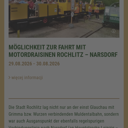
MÖGLICHKEIT ZUR FAHRT MIT
MOTORDRAISINEN ROCHLITZ – NARSDORF
29.08.2026 - 30.08.2026
więcej informacji
Die Stadt Rochlitz lag nicht nur an der einst Glauchau mit
Grimma bzw. Wurzen verbindenden Muldentalbahn, sondern
war auch Ausganspunkt der ebenfalls regelspurigen
Verbindungslinie nach Narsdorf (an Hauptstrecke Leipzig –