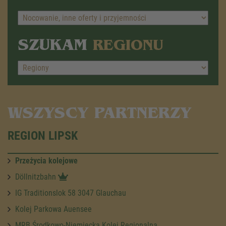
SZUKAM
REGIONU
WSZYSCY PARTNERZY
REGION LIPSK
Przeżycia kolejowe
Döllnitzbahn
IG Traditionslok 58 3047 Glauchau
Kolej Parkowa Auensee
MRB Środkowo-Niemiecka Kolej Regionalna