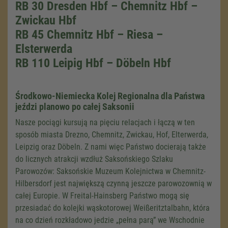
RB 30 Dresden Hbf – Chemnitz Hbf –
Zwickau Hbf
RB 45 Chemnitz Hbf – Riesa –
Elsterwerda
RB 110 Leipig Hbf – Döbeln Hbf
Środkowo-Niemiecka Kolej Regionalna dla Państwa
jeździ planowo po całej Saksonii
Nasze pociągi kursują na pięciu relacjach i łączą w ten
sposób miasta Drezno, Chemnitz, Zwickau, Hof, Elterwerda,
Leipzig oraz Döbeln. Z nami więc Państwo docierają także
do licznych atrakcji wzdłuż Saksońskiego Szlaku
Parowozów: Saksońskie Muzeum Kolejnictwa w Chemnitz-
Hilbersdorf jest największą czynną jeszcze parowozownią w
całej Europie. W Freital-Hainsberg Państwo mogą się
przesiadać do kolejki wąskotorowej Weißeritztalbahn, która
na co dzień rozkładowo jedzie „pełna parą” we Wschodnie