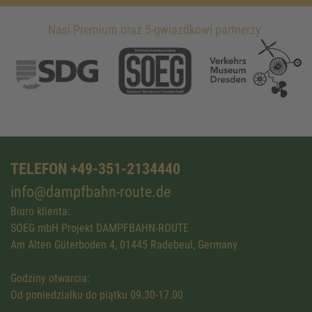
Nasi Premium oraz 5-gwiazdkowi partnerzy.
TELEFON +49-351-2134440
info@dampfbahn-route.de
Biuro klienta:
SOEG mbH Projekt DAMPFBAHN-ROUTE
Am Alten Güterboden 4, 01445 Radebeul, Germany
Godziny otwarcia:
Od poniedziałku do piątku 09.30-17.00