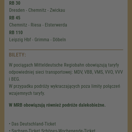
RB 30
Dresden - Chemnitz - Zwickau
RB 45
Chemnitz - Riesa - Elsterwerda
RB 110
Leipzig Hbf - Grimma - Döbeln
BILETY:
W pociągach Mitteldeutsche Regiobahn obowiązują taryfy
odpowiedniej sieci transportowej: MDV, VBB, VMS, VVO, VVV
i BEG.
W przypadku podróży wykraczających poza limity połączeń
wzajemnych taryfy.
W MRB obowiązują również podróże dalekobieżne.
• Das Deutschland-Ticket
• Sachsen-Ticket Schönes-Wochenende-Ticket