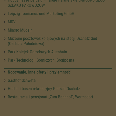
Hobbymesse Leipzig – Targie Partnerskie SAKSOŃSKIEGO
SZLAKU PAROWOZÓW
Leipzig Tourismus und Marketing GmbH
MDV
Miasto Mügeln
Muzeum pocztówek kolejowych na stacji Oschatz Süd
(Oschatz Południowa)
Park Kolejek Ogrodowych Auenhain
Park Technologii Górniczych, Großpösna
Nocowanie, inne oferty i przyjemności
Gasthof Schweta
Hostel i basen rekreacyjny Platsch Oschatz
Restauracja i pensjonat „Zum Bahnhof”, Wermsdorf