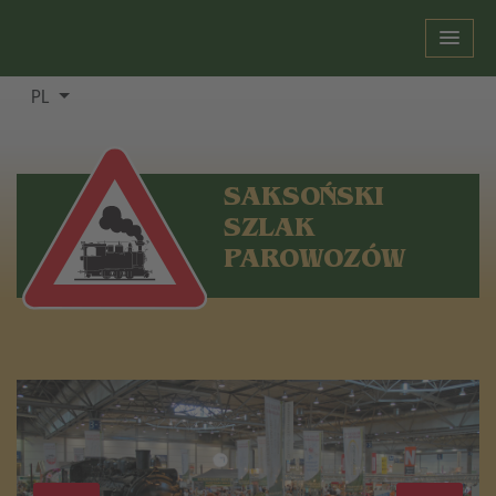
PL
SAKSOŃSKI
SZLAK
PAROWOZÓW