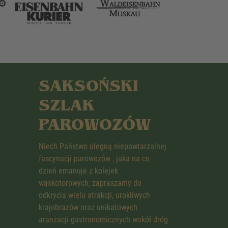
SAKSOŃSKI
SZLAK
PAROWOZÓW
Niech Państwo ulegną niepowtarzalnej
fascynacji parowozów , jaka na co
dzień emanuje z kolejek
wąskotorowych; zapraszamy do
odkrycia wielu atrakcji, urokliwych
krajobrazów oraz unikatowych
aranżacji gastronomicznych wokół dróg