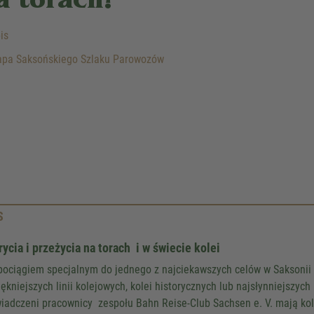
a torach!
is
pa Saksońskiego Szlaku Parowozów
We need your consent to 
Google Maps servic
We use a third party service to 
content that may collect data about y
Please review the details and accept
S
to see this map.
ycia i przeżycia na torach i w świecie kolei
More Information
pociągiem specjalnym do jednego z najciekawszych celów w Saksonii l
iękniejszych linii kolejowych, kolei historycznych lub najsłynniejszy
Accept
iadczeni pracownicy zespołu Bahn Reise-Club Sachsen e. V. mają kole