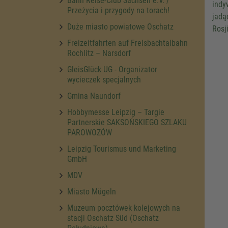
Bahn Reise-Club Sachsen e.V. /
indy
Przeżycia i przygody na torach!
jadą
Duże miasto powiatowe Oschatz
Rosj
Freizeitfahrten auf Frelsbachtalbahn
Rochlitz – Narsdorf
GleisGlück UG - Organizator
wycieczek specjalnych
Gmina Naundorf
Hobbymesse Leipzig – Targie
Partnerskie SAKSOŃSKIEGO SZLAKU
PAROWOZÓW
Leipzig Tourismus und Marketing
GmbH
MDV
Miasto Mügeln
Muzeum pocztówek kolejowych na
stacji Oschatz Süd (Oschatz