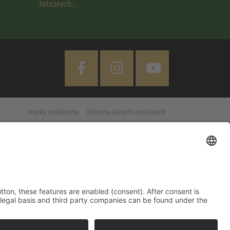
żelaznych…
stopka redakcyjna
Ochrona danych osobowych
Cookie Settings
 "Accept All" button, these features are enabled (consent). After
d information on purpose, legal basis and third party companies
MORE