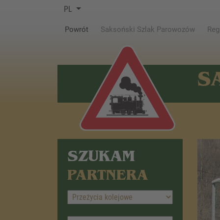
PL
(current)
Powrót
Saksoński Szlak Parowozów
Reg
S
SZUKAM
PARTNERA