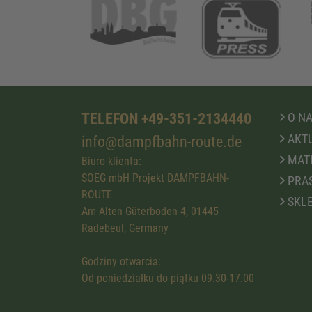
TELEFON +49-351-2134440
O N
AKTU
info@dampfbahn-route.de
MATE
Biuro klienta:
SOEG mbH Projekt DAMPFBAHN-
PRA
ROUTE
SKLE
Am Alten Güterboden 4, 01445
Radebeul, Germany
Godziny otwarcia:
Od poniedziałku do piątku 09.30-17.00