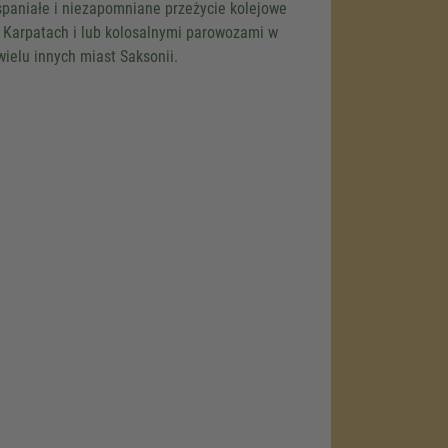
spaniałe i niezapomniane przeżycie kolejowe
nsent
 Karpatach i lub kolosalnymi parowozami w
wielu innych miast Saksonii.