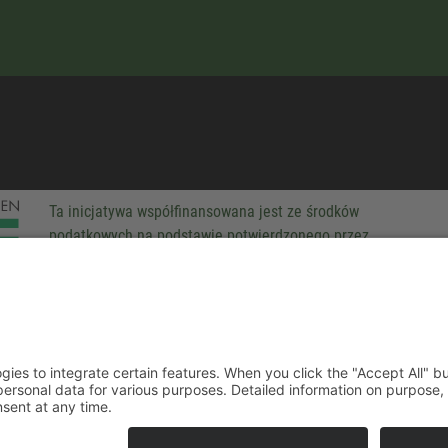
Ta inicjatywa współfinansowana jest ze środków
podatkowych na podstawie potwierdzonego przez
parlamentarzystów Landtagu Saksońskiego budżetu.
-party technologies to integrate certain features. When you click the
 companies process your personal data for various purposes. Detaile
rivacy policy. You can revoke your consent at any time.
ACCEPT