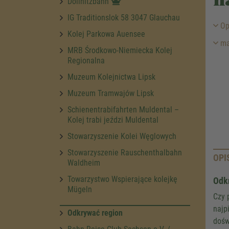
n
Döllnitzbahn
IG Traditionslok 58 3047 Glauchau
Op
Kolej Parkowa Auensee
ma
MRB Środkowo-Niemiecka Kolej
Regionalna
Muzeum Kolejnictwa Lipsk
Muzeum Tramwajów Lipsk
Schienentrabifahrten Muldental –
Kolej trabi jeździ Muldental
Stowarzyszenie Kolei Węglowych
Stowarzyszenie Rauschenthalbahn
OPI
Waldheim
Towarzystwo Wspierające kolejkę
Odkr
Mügeln
Czy 
najp
Odkrywać region
dośw