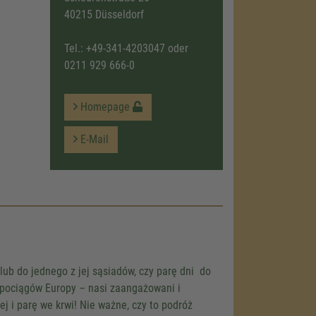
40215 Düsseldorf
Tel.:
+49-341-4203047
oder
0211 929 666-0
Homepage
E-Mail
load the
e!
embed map
our activity.
 the service
ub do jednego z jej sąsiadów, czy parę dni do
ch pociągów Europy – nasi zaangażowani i
j i parę we krwi! Nie ważne, czy to podróż