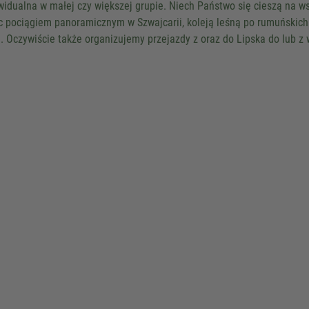
widualna w małej czy większej grupie. Niech Państwo się cieszą na w
Powered by
Usercentrics Co
c pociągiem panoramicznym w Szwajcarii, koleją leśną po rumuńskich
Management
.
eRecht24
i. Oczywiście także organizujemy przejazdy z oraz do Lipska do lub z 