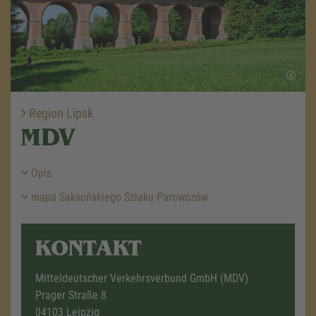
Region Lipsk
MDV
Opis
mapa Saksońskiego Szlaku Parowozów
KONTAKT
Mitteldeutscher Verkehrsverbund GmbH (MDV)
Prager Straße 8
04103 Leipzig