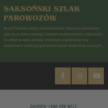
SAKSOŃSKI SZLAK
PAROWOZÓW
Niech Państwo ulegną niepowtarzalnej fascynacji parowozów ,
jaka na co dzień emanuje z kolejek wąskotorowych; zapraszamy
do odkrycia wielu atrakcji, urokliwych krajobrazów oraz
unikatowych aranżacji gastronomicznych wokół dróg żelaznych…