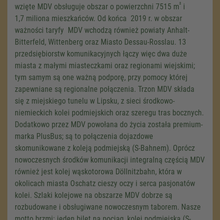
²
wzięte MDV obsługuje obszar o powierzchni
7515 m
i
1,7 miliona
mieszkańców. Od końca 2019 r. w obszar
ważności taryfy MDV wchodzą również powiaty Anhalt-
Bitterfeld, Wittenberg oraz Miasto Dessau-Rosslau. 13
przedsiębiorstw komunikacyjnych łączy więc dwa duże
miasta z małymi miasteczkami oraz regionami wiejskimi;
tym samym są one ważną podporę, przy pomocy której
zapewniane są regionalne połączenia. Trzon MDV składa
się z miejskiego tunelu w Lipsku, z sieci środkowo-
niemieckich kolei podmiejskich oraz szeregu tras bocznych.
Dodatkowo przez MDV powołana do życia została premium-
marka PlusBus; są to połączenia dojazdowe
skomunikowane z koleją podmiejską (S-Bahnem). Oprócz
nowoczesnych środków komunikacji integralną częścią MDV
również jest kolej wąskotorowa Döllnitzbahn, która w
okolicach miasta Oschatz cieszy oczy i serca pasjonatów
kolei. Szlaki kolejowe na obszarze MDV dobrze są
We need your consent to load the
rozbudowane i obsługiwane nowoczesnym taborem. Nasze
Google Maps service!
motto brzmi: jeden bilet na pociąg, kolej podmiejską (S-