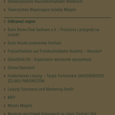
Stowarzyszenie Rauschenthalbahn Waldheim
Towarzystwo Wspierające kolejkę Mügeln
Odkrywać region
Bahn Reise-Club Sachsen e.V. / Przeżycia i przygody na
torach!
Duże miasto powiatowe Oschatz
Freizeitfahrten auf Frelsbachtalbahn Rochlitz – Narsdorf
GleisGlück UG - Organizator wycieczek specjalnych
Gmina Naundorf
Hobbymesse Leipzig – Targie Partnerskie SAKSOŃSKIEGO
SZLAKU PAROWOZÓW
Leipzig Tourismus und Marketing GmbH
MDV
Miasto Mügeln
Muzeum pocztówek kolejowych na stacji Oschatz Süd