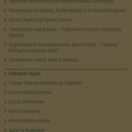
Saksoński Muzeum Kolejek Wąskotorowych Rittersgrün
Stowarzyszenie tradycji „Rollbockbahn“ e.V. Heinsdorfergrund
Syratal Park Kolej Syratal Plauen
Towarysztwo wspierające – Kolej Historyczna w zachodniej
Saksonii
Vogtländischer Eisenbahnverein Adorf (Vogtl) – Vogtland
Railway Association Adorf
Zachowanie tradycji kolei w Zwickau
Odkrywać region
Celowy Związek Komunikacji Vogtland
Gmina Muldenhammer
Gmina Schönheide
Gmina Steinberg
Miasto Wilkau-Haßlau
Safari w Rudawach