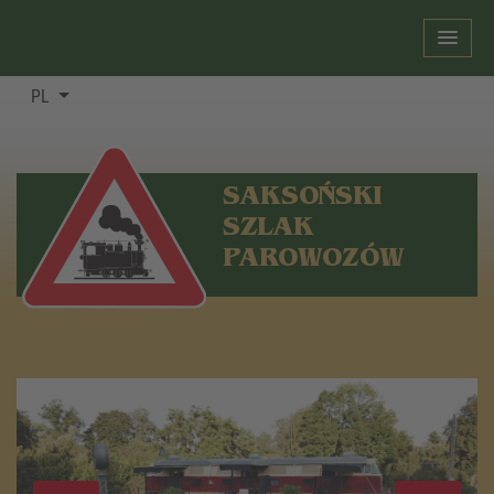
PL
SAKSOŃSKI
SZLAK
PAROWOZÓW