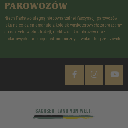
PAROWOZÓW
Niech Państwo ulegną niepowtarzalnej fascynacji parowozów ,
jaka na co dzień emanuje z kolejek wąskotorowych; zapraszamy
do odkrycia wielu atrakcji, urokliwych krajobrazów oraz
unikatowych aranżacji gastronomicznych wokół dróg żelaznych…