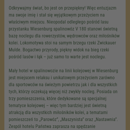
Odkrywajmy świat, bo jest on przepiękny! Więc entuzjazm
ma swoje imię i stał się wyjątkowym przeżyciem na
właściwym miejscu. Nieopodal odległego pośród lasu
przystanku Wiesenburg spalinowóz V 180 stanowi świetną
bazę noclegu dla rowerzystów, wędrowców oraz miłośników
kolei. Lokomotywa stoi na samym brzegu rzeki Zwickauer
Mulde. Bogactwo przyrody, piękny widok na bieg rzeki
pośród lasów i łąk – już samo to warte jest noclegu.
Mały hotel w spalinowozie na linii kolejowej w Wiesenburg
jest miejscem relaksu i unikatowym przeżyciem zarówno
dla sportowców na świeżym powietrzu jak i dla wszystkich
tych, którzy oczekują więcej niż zwykły nocleg. Posiada on
trzy pomieszczenia, które dedykowane są specjalnej
tematyce kolejowej – więc tym bardziej jest świetną
We need your consent to load the
atrakcją dla wszystkich miłośników kolei, a tematami
Google Maps service!
pomieszczeń to „Parowóz”, „Maszynista” oraz „Nastawnia”.
Zespól hotelu Państwa zaprasza na spędzanie
We use a third party service to embed map