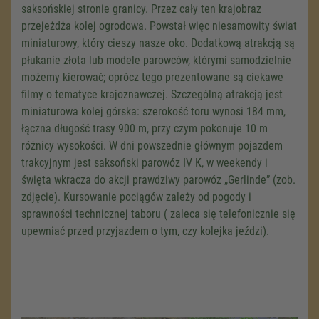
saksońskiej stronie granicy. Przez cały ten krajobraz
przejeżdża kolej ogrodowa. Powstał więc niesamowity świat
miniaturowy, który cieszy nasze oko. Dodatkową atrakcją są
płukanie złota lub modele parowców, którymi samodzielnie
możemy kierować; oprócz tego prezentowane są ciekawe
filmy o tematyce krajoznawczej. Szczególną atrakcją jest
miniaturowa kolej górska: szerokość toru wynosi 184 mm,
łączna długość trasy 900 m, przy czym pokonuje 10 m
różnicy wysokości. W dni powszednie głównym pojazdem
trakcyjnym jest saksoński parowóz IV K, w weekendy i
święta wkracza do akcji prawdziwy parowóz „Gerlinde” (zob.
zdjęcie). Kursowanie pociągów zależy od pogody i
sprawności technicznej taboru ( zaleca się telefonicznie się
upewniać przed przyjazdem o tym, czy kolejka jeździ).