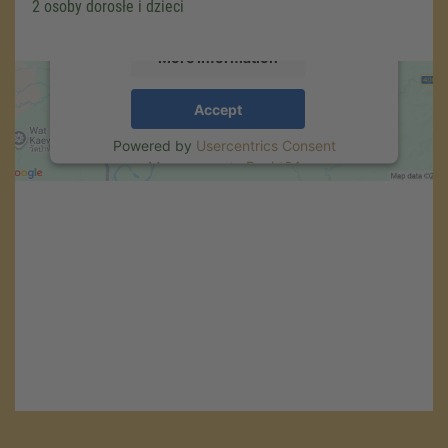
the service to see this map.
2 osoby dorosłe i dzieci
More Information
Accept
Powered by
Usercentrics Consent
Management
.
eRecht24