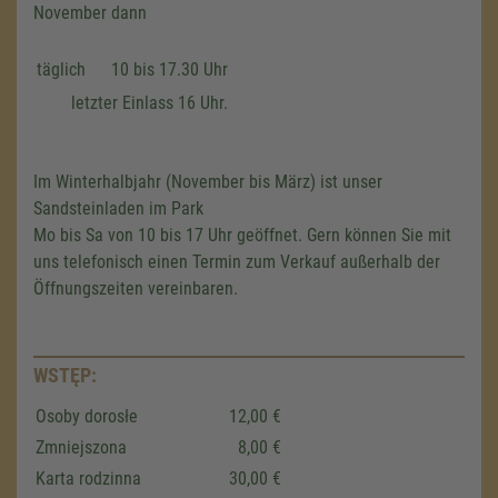
November dann
täglich
10 bis 17.30 Uhr
letzter Einlass 16 Uhr.
Im Winterhalbjahr (November bis März) ist unser
Sandsteinladen im Park
Mo bis Sa von 10 bis 17 Uhr geöffnet. Gern können Sie mit
uns telefonisch einen Termin zum Verkauf außerhalb der
Öffnungszeiten vereinbaren.
We need your consent to load the
WSTĘP:
Google Maps service!
Osoby dorosłe
12,00 €
We use a third party service to embed map
Zmniejszona
8,00 €
content that may collect data about your
Karta rodzinna
30,00 €
activity. Please review the details and accept