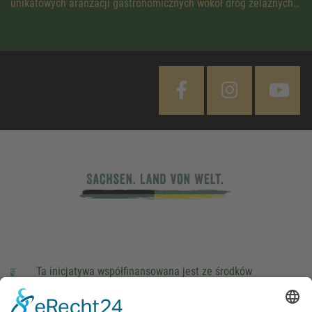
unikatowych aranżacji gastronomicznych wokół dróg żelaznych…
Ta inicjatywa współfinansowana jest ze środków
podatkowych na podstawie potwierdzonego przez
parlamentarzystów Landtagu Saksońskiego budżetu.