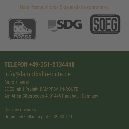
Nasi Premium oraz 5-gwiazdkowi partnerzy.
TELEFON +49-351-2134440
info@dampfbahn-route.de
Biuro klienta:
SOEG mbH Projekt DAMPFBAHN-ROUTE
Am Alten Güterboden 4, 01445 Radebeul, Germany
Godziny otwarcia:
Od poniedziałku do piątku 09.30-17.00