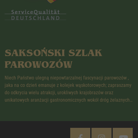
SAKSOŃSKI SZLAK
PAROWOZÓW
Niech Państwo ulegną niepowtarzalnej fascynacji parowozów ,
jaka na co dzień emanuje z kolejek wąskotorowych; zapraszamy
do odkrycia wielu atrakcji, urokliwych krajobrazów oraz
unikatowych aranżacji gastronomicznych wokół dróg żelaznych…