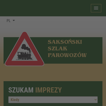
PL
SAKSOŃSKI
SZLAK
PAROWOZÓW
SZUKAM
IMPREZY