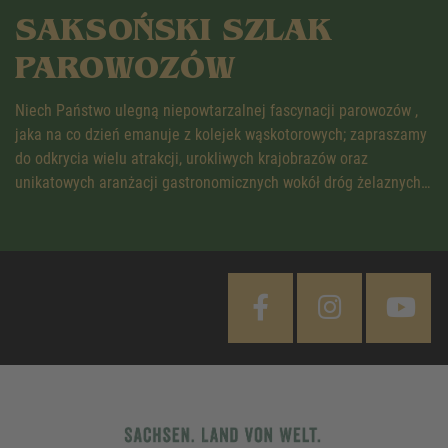
SAKSOŃSKI SZLAK
PAROWOZÓW
Niech Państwo ulegną niepowtarzalnej fascynacji parowozów ,
jaka na co dzień emanuje z kolejek wąskotorowych; zapraszamy
do odkrycia wielu atrakcji, urokliwych krajobrazów oraz
unikatowych aranżacji gastronomicznych wokół dróg żelaznych…