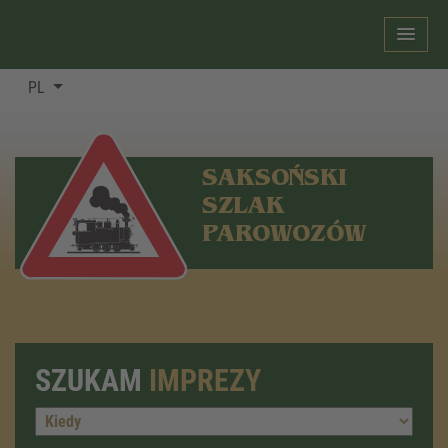
PL
SAKSOŃSKI
SZLAK
PAROWOZÓW
SZUKAM
IMPREZY