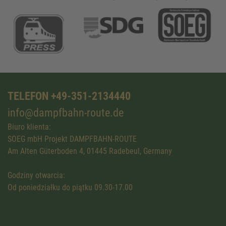
TELEFON +49-351-2134440
info@dampfbahn-route.de
Biuro klienta:
SOEG mbH Projekt DAMPFBAHN-ROUTE
Am Alten Güterboden 4, 01445 Radebeul, Germany
Godziny otwarcia:
Od poniedziałku do piątku 09.30-17.00