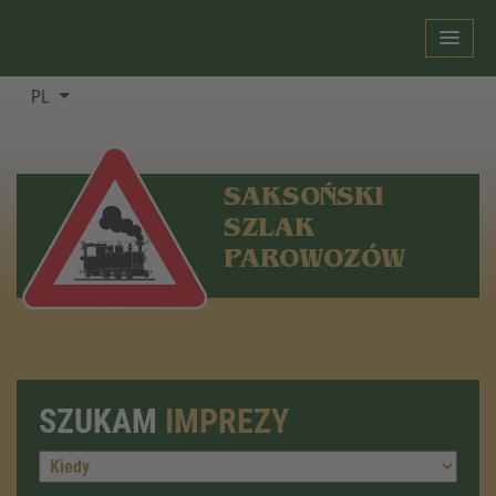
PL
SAKSOŃSKI
SZLAK
PAROWOZÓW
SZUKAM
IMPREZY