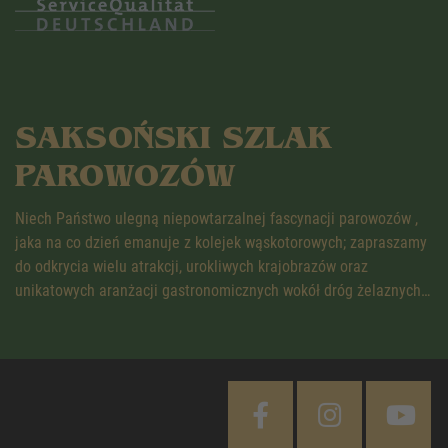
SAKSOŃSKI SZLAK
PAROWOZÓW
Niech Państwo ulegną niepowtarzalnej fascynacji parowozów ,
jaka na co dzień emanuje z kolejek wąskotorowych; zapraszamy
do odkrycia wielu atrakcji, urokliwych krajobrazów oraz
unikatowych aranżacji gastronomicznych wokół dróg żelaznych…