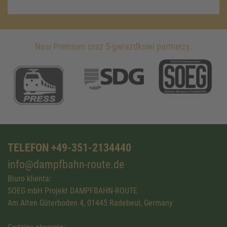
Nasi Premium oraz 5-gwiazdkowi partnerzy.
TELEFON +49-351-2134440
info@dampfbahn-route.de
Biuro klienta:
SOEG mbH Projekt DAMPFBAHN-ROUTE
Am Alten Güterboden 4, 01445 Radebeul, Germany