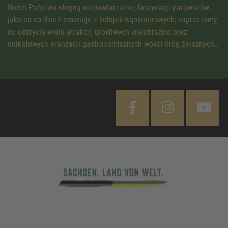
Niech Państwo ulegną niepowtarzalnej fascynacji parowozów ,
jaka na co dzień emanuje z kolejek wąskotorowych; zapraszamy
do odkrycia wielu atrakcji, urokliwych krajobrazów oraz
unikatowych aranżacji gastronomicznych wokół dróg żelaznych…