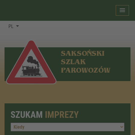
PL
SAKSOŃSKI
SZLAK
PAROWOZÓW
SZUKAM
IMPREZY