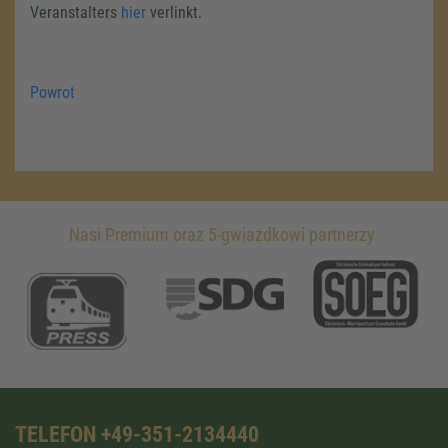
Veranstalters
hier
verlinkt.
Powrot
Nasi Premium oraz 5-gwiazdkowi partnerzy.
TELEFON +49-351-2134440