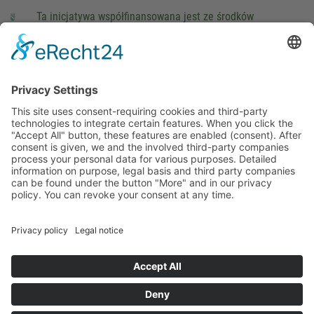
Ta inicjatywa współfinansowana jest ze środków
podatkowych na podstawie potwierdzonego przez
parlamentarzystów Landtagu Saksońskiego budżetu.
stopka redakcyjna
Ochrona danych osobowych
Cookie Settings
This site uses consent-requiring cookies and third-party
technologies to integrate certain features. When you click the
"Accept All" button, these features are enabled (consent).
After consent is given, we and the involved third-party
companies process your personal data for various purposes.
Detailed information on purpose, legal basis and third party
companies can be found under the button "More" and in our
privacy policy. You can revoke your consent at any time.
DENY
ACCEPT
MORE