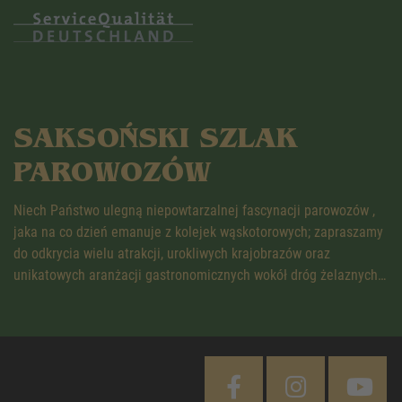
SAKSOŃSKI SZLAK
PAROWOZÓW
Niech Państwo ulegną niepowtarzalnej fascynacji parowozów ,
jaka na co dzień emanuje z kolejek wąskotorowych; zapraszamy
do odkrycia wielu atrakcji, urokliwych krajobrazów oraz
unikatowych aranżacji gastronomicznych wokół dróg żelaznych…