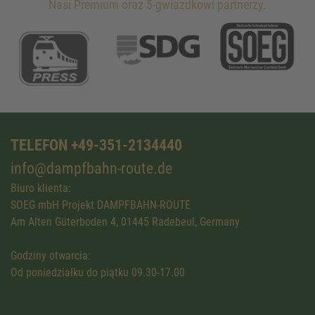
Nasi Premium oraz 5-gwiazdkowi partnerzy.
TELEFON +49-351-2134440
info@dampfbahn-route.de
Biuro klienta:
SOEG mbH Projekt DAMPFBAHN-ROUTE
Am Alten Güterboden 4, 01445 Radebeul, Germany
Godziny otwarcia:
Od poniedziałku do piątku 09.30-17.00