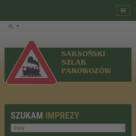
PL
SAKSOŃSKI
SZLAK
PAROWOZÓW
SZUKAM
IMPREZY