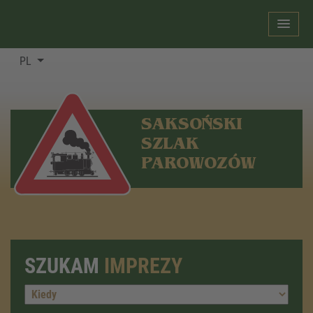
PL
SAKSOŃSKI
SZLAK
PAROWOZÓW
SZUKAM
IMPREZY