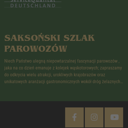
SAKSOŃSKI SZLAK
PAROWOZÓW
Niech Państwo ulegną niepowtarzalnej fascynacji parowozów ,
jaka na co dzień emanuje z kolejek wąskotorowych; zapraszamy
do odkrycia wielu atrakcji, urokliwych krajobrazów oraz
unikatowych aranżacji gastronomicznych wokół dróg żelaznych…