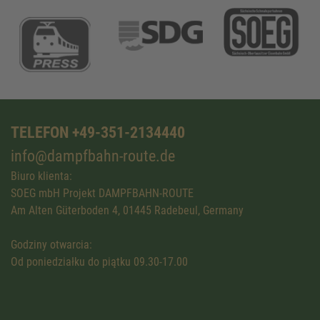
TELEFON +49-351-2134440
info@dampfbahn-route.de
Biuro klienta:
SOEG mbH Projekt DAMPFBAHN-ROUTE
Am Alten Güterboden 4, 01445 Radebeul, Germany
Godziny otwarcia:
Od poniedziałku do piątku 09.30-17.00