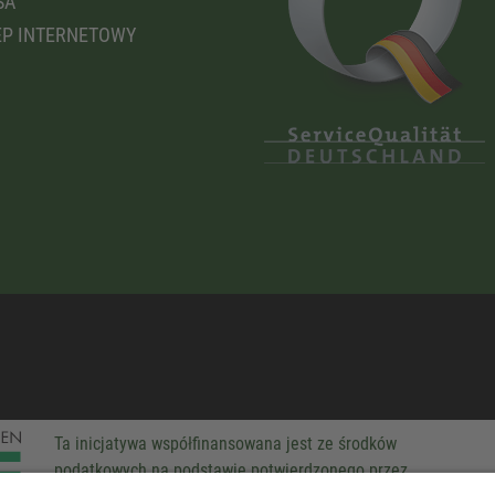
SA
P INTERNETOWY
Ta inicjatywa współfinansowana jest ze środków
podatkowych na podstawie potwierdzonego przez