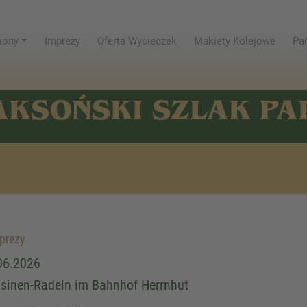
iony
Imprezy
Oferta Wycieczek
Makiety Kolejowe
Par
AKSOŃSKI SZLAK P
prezy
06.2026
isinen-Radeln im Bahnhof Herrnhut