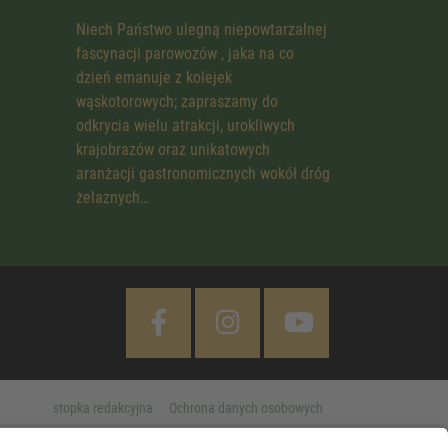
Niech Państwo ulegną niepowtarzalnej
fascynacji parowozów , jaka na co
dzień emanuje z kolejek
wąskotorowych; zapraszamy do
odkrycia wielu atrakcji, urokliwych
krajobrazów oraz unikatowych
aranżacji gastronomicznych wokół dróg
żelaznych…
stopka redakcyjna
Ochrona danych osobowych
Cookie Settings