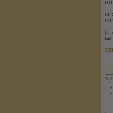
rade
Der 
Über
Der 
lädt
ZEI
WEI