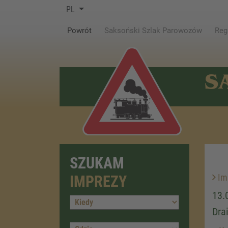
PL
(current)
Powrót
Saksoński Szlak Parowozów
Reg
S
SZUKAM
Im
IMPREZY
13.
Dra