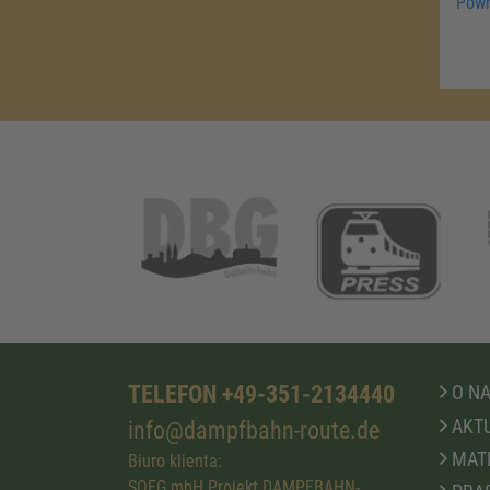
Powr
TELEFON +49-351-2134440
O N
AKTU
info@dampfbahn-route.de
MATE
Biuro klienta:
SOEG mbH Projekt DAMPFBAHN-