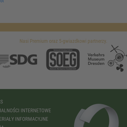
ot
Nasi Premium oraz 5-gwiazdkowi partnerzy.
AS
ALNOŚCI INTERNETOWE
RIAŁY INFORMACYJNE