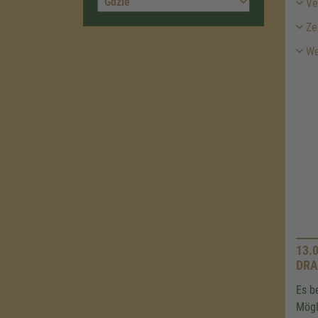
Ver
Ze
Wei
13.
DRA
Es b
Mögl