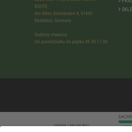
PRA
ROUTE
SKLE
Am Alten Güterboden 4, 01445
Radebeul, Germany
Godziny otwarcia:
Od poniedziałku do piątku 09.30-17.00