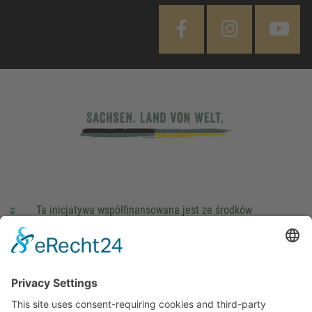
Ta inicjatywa współfinansowana jest ze środków
podatkowych na podstawie potwierdzonego przez
parlamentarzystów Landtagu Saksońskiego budżetu.
stopka redakcyjna
Ochrona danych osobowych
Cookie Settings