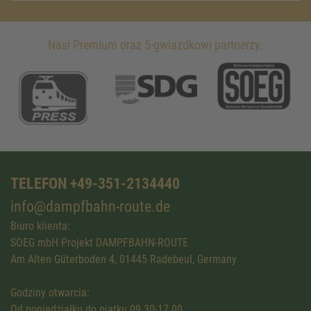
Nasi Premium oraz 5-gwiazdkowi partnerzy.
TELEFON +49-351-2134440
info@dampfbahn-route.de
Biuro klienta:
SOEG mbH Projekt DAMPFBAHN-ROUTE
Am Alten Güterboden 4, 01445 Radebeul, Germany
Godziny otwarcia:
Od poniedziałku do piątku 09.30-17.00