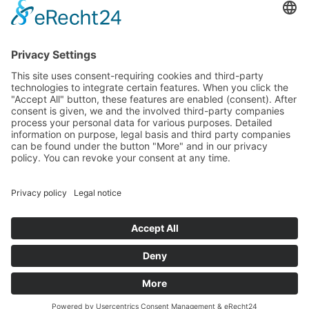
parlamentarzystów Landtagu Saksońskiego budżetu.
stopka redakcyjna
Ochrona danych osobowych
Cookie Settings
This site uses consent-requiring cookies and third-party
technologies to integrate certain features. When you click the
"Accept All" button, these features are enabled (consent).
After consent is given, we and the involved third-party
companies process your personal data for various purposes.
Detailed information on purpose, legal basis and third party
companies can be found under the button "More" and in our
privacy policy. You can revoke your consent at any time.
DENY
ACCEPT
MORE
Powered by
&
Legal notice
|
Privacy policy