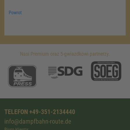
Powrot
Nasi Premium oraz 5-gwiazdkowi partnerzy.
TELEFON +49-351-2134440
info@dampfbahn-route.de
Biuro klienta: