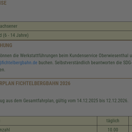
ISE
achsener
d (6 - 14 Jahre)
CHUNG
können die Werkstattführungen beim Kundenservice Oberwiesenthal un
@fichtelbergbahn.de
buchen. Selbstverständlich beantworten die SDG-M
en.
RPLAN FICHTELBERGBAHN 2026
ug aus dem Gesamtfahrplan, gültig vom 14.12.2025 bis 12.12.2026.
g
täglich
nzahl
10.00