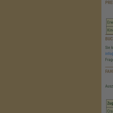
PRE
Erw
Kin
BU
Sie 
info
Frag
FAH
Ausz
Zu
Cra