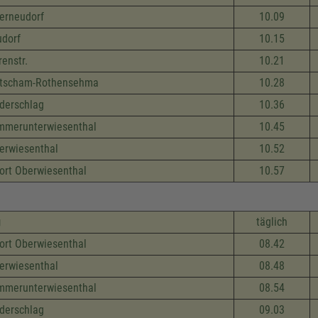
erneudorf
10.09
dorf
10.15
renstr.
10.21
etscham-Rothensehma
10.28
derschlag
10.36
merunterwiesenthal
10.45
erwiesenthal
10.52
ort Oberwiesenthal
10.57
g
täglich
ort Oberwiesenthal
08.42
erwiesenthal
08.48
merunterwiesenthal
08.54
derschlag
09.03