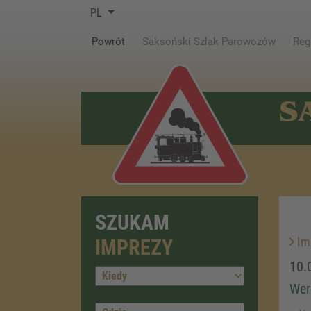
PL
(current)
Powrót
Saksoński Szlak Parowozów
Reg
S
SZUKAM
Im
IMPREZY
10.
Wer