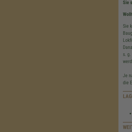
Sie 
Woll
Sie 
Baug
Lokf
Dana
s. g
werd
Je n
die 
LAG
WEI