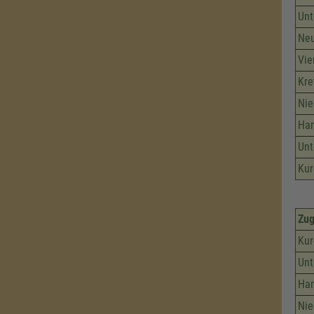
Unt
Neu
Vie
Kr
Nie
Ham
Unt
Kur
Zu
Kur
Unt
Ham
Nie