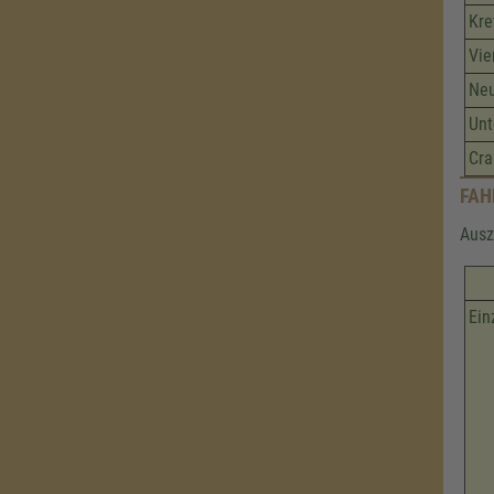
Kr
Vie
Neu
Unt
Cra
FAH
Ausz
Ein