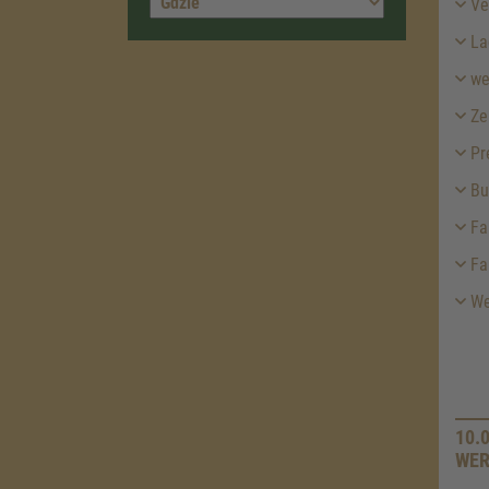
Ver
La
we
Ze
Pr
Bu
Fa
Fa
Wei
10.
WER