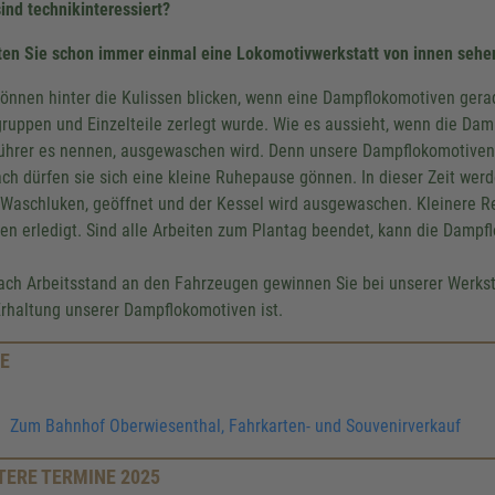
sind technikinteressiert?
ten Sie schon immer einmal eine Lokomotivwerkstatt von innen sehe
können hinter die Kulissen blicken, wenn eine Dampflokomotiven gera
ruppen und Einzelteile zerlegt wurde. Wie es aussieht, wenn die Dam
ührer es nennen, ausgewaschen wird. Denn unsere Dampflokomotiven
ch dürfen sie sich eine kleine Ruhepause gönnen. In dieser Zeit wer
. Waschluken, geöffnet und der Kessel wird ausgewaschen. Kleiner
en erledigt. Sind alle Arbeiten zum Plantag beendet, kann die Dampfl
ach Arbeitsstand an den Fahrzeugen gewinnen Sie bei unserer Werkst
Erhaltung unserer Dampflokomotiven ist.
E
Zum Bahnhof Oberwiesenthal, Fahrkarten- und Souvenirverkauf
TERE TERMINE 2025