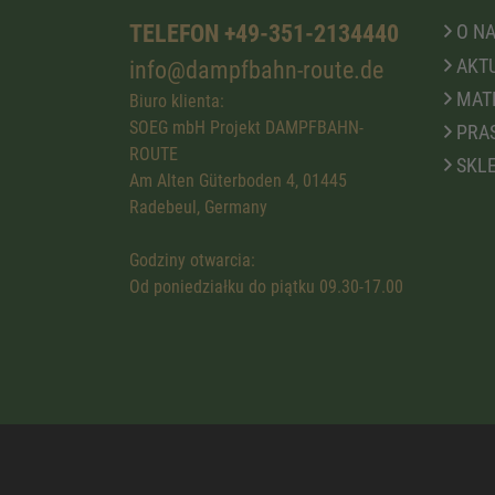
TELEFON +49-351-2134440
O N
AKTU
info@dampfbahn-route.de
MATE
Biuro klienta:
SOEG mbH Projekt DAMPFBAHN-
PRA
ROUTE
SKLE
Am Alten Güterboden 4, 01445
Radebeul, Germany
Godziny otwarcia:
Od poniedziałku do piątku 09.30-17.00