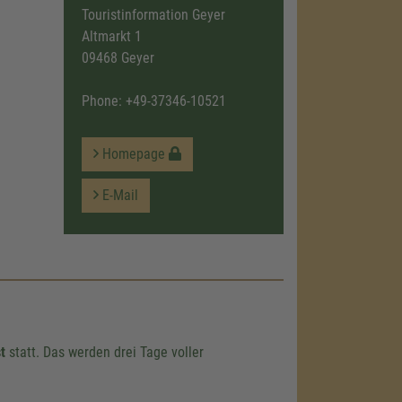
Touristinformation Geyer
Altmarkt 1
09468 Geyer
Phone:
+49-37346-10521
Homepage
E-Mail
st
statt. Das werden drei Tage voller