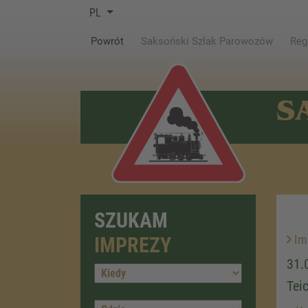
PL
(current)
Powrót
Saksoński Szlak Parowozów
Reg
S
SZUKAM
Im
IMPREZY
31.
Tei