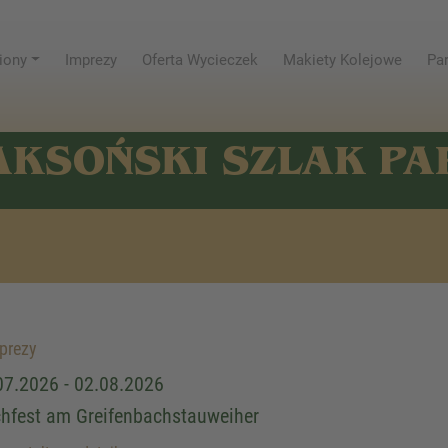
iony
Imprezy
Oferta Wycieczek
Makiety Kolejowe
Par
AKSOŃSKI SZLAK P
prezy
07.2026 - 02.08.2026
chfest am Greifenbachstauweiher