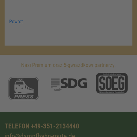
Powrot
Nasi Premium oraz 5-gwiazdkowi partnerzy.
TELEFON +49-351-2134440
info@dampfbahn-route.de