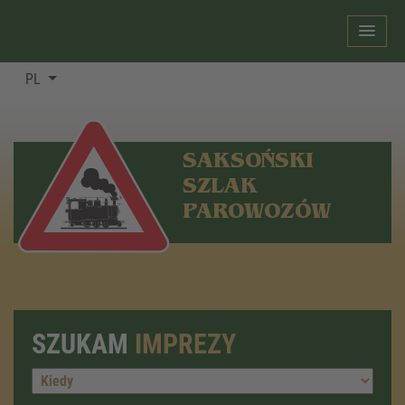
PL
SAKSOŃSKI
SZLAK
PAROWOZÓW
SZUKAM
IMPREZY