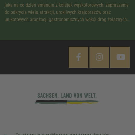
jaka na co dzień emanuje z kolejek wąskotorowych; zapraszamy
do odkrycia wielu atrakcji, urokliwych krajobrazów oraz
unikatowych aranżacji gastronomicznych wokół dróg żelaznych…