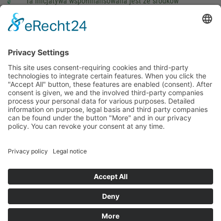
Ta inicjatywa współfinansowana jest ze środków
podatkowych na podstawie potwierdzonego przez
parlamentarzystów Landtagu Saksońskiego budżetu.
stopka redakcyjna
Ochrona danych osobowych
Cookie Settings
This site uses consent-requiring cookies and third-party
technologies to integrate certain features. When you click the
"Accept All" button, these features are enabled (consent).
After consent is given, we and the involved third-party
companies process your personal data for various purposes.
Detailed information on purpose, legal basis and third party
companies can be found under the button "More" and in our
privacy policy. You can revoke your consent at any time.
DENY
ACCEPT
MORE
Powered by
&