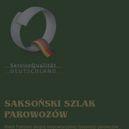
SAKSOŃSKI SZLAK
PAROWOZÓW
Niech Państwo ulegną niepowtarzalnej fascynacji parowozów ,