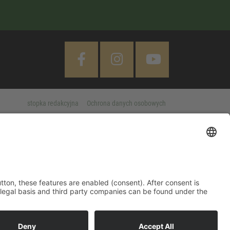
stopka redakcyjna
Ochrona danych osobowych
Cookie Settings
 "Accept All" button, these features are enabled (consent). After
d information on purpose, legal basis and third party companies
MORE