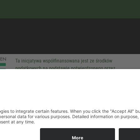
Ta inicjatywa współfinansowana jest ze środków
podatkowych na podstawie potwierdzonego przez
parlamentarzystów Landtagu Saksońskiego budżetu.
-party technologies to integrate certain features. When you click the
 companies process your personal data for various purposes. Detaile
rivacy policy. You can revoke your consent at any time.
ACCEPT