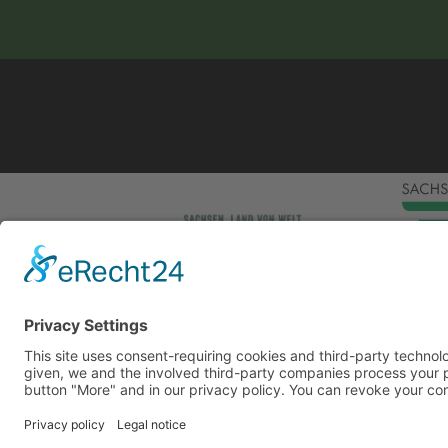
This site uses consent-requiring cookies and third
consent is given, we and the involved third-party
can be found under the button "More" and in our p
DENY