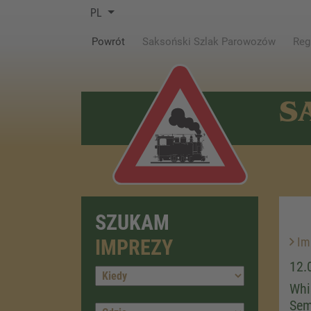
PL
(current)
Powrót
Saksoński Szlak Parowozów
Reg
S
SZUKAM
Im
IMPREZY
12.
Whi
Sem