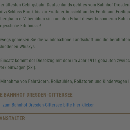
der ältesten Gebirgsbahn Deutschlands geht es vom Bahnhof Dresden-
nitz/Schloss Burgk bis zur Freitaler Aussicht an der Ferdinand-Freilig
bergbahn e. V. bemühen sich um den Erhalt dieser besonderen Bahn 
rgessliche Erlebnisse!
rwegs genießen Sie die wunderschöne Landschaft und die berühmte
chiedenen Whiskys.
Einsatz kommt der Dieselzug mit dem im Jahr 1911 gebauten zweiac
erkleinwagen (Skl).
 Mitnahme von Fahrrädern, Rollstühlen, Rollatoren und Kinderwagen i
E BAHNHOF DRESDEN-GITTERSEE
zum Bahnhof Dresden-Gittersee bitte hier klicken
ANSTALTER