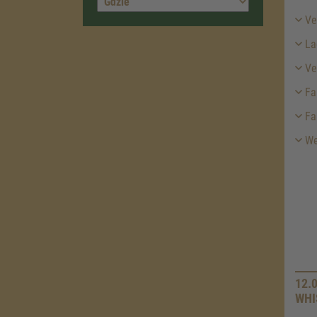
Ver
La
Ver
Fa
Fa
We
12.
WHI