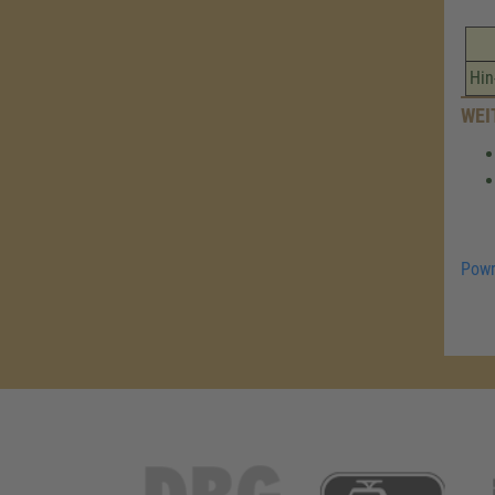
Hin
WEI
Powr