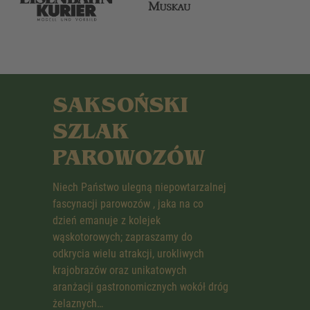
SAKSOŃSKI
SZLAK
PAROWOZÓW
Niech Państwo ulegną niepowtarzalnej
fascynacji parowozów , jaka na co
dzień emanuje z kolejek
wąskotorowych; zapraszamy do
odkrycia wielu atrakcji, urokliwych
krajobrazów oraz unikatowych
aranżacji gastronomicznych wokół dróg
żelaznych…