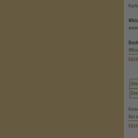
Kart
Whis
www.
Buc
Whis
FAH
Dre
Dre
Kein
Bei 
FAH