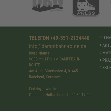
TELEFON +49-351-2134440
O N
AKTU
info@dampfbahn-route.de
MATE
Biuro klienta:
SOEG mbH Projekt DAMPFBAHN-
PRA
ROUTE
SKLE
Am Alten Güterboden 4, 01445
Radebeul, Germany
Godziny otwarcia:
Od poniedziałku do piątku 09.30-17.00