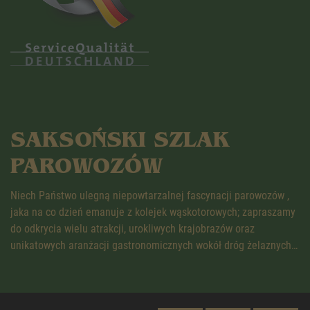
SAKSOŃSKI SZLAK
PAROWOZÓW
Niech Państwo ulegną niepowtarzalnej fascynacji parowozów ,
jaka na co dzień emanuje z kolejek wąskotorowych; zapraszamy
do odkrycia wielu atrakcji, urokliwych krajobrazów oraz
unikatowych aranżacji gastronomicznych wokół dróg żelaznych…