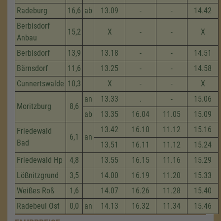
Radeburg
16,6
ab
13.09
-
-
14.42
Berbisdorf
15,2
X
-
-
X
Anbau
Berbisdorf
13,9
13.18
-
-
14.51
Bärnsdorf
11,6
13.25
-
-
14.58
Cunnertswalde
10,3
X
-
-
X
an
13.33
.
-
15.06
Moritzburg
8,6
ab
13.35
16.04
11.05
15.09
13.42
16.10
11.12
15.16
Friedewald
6,1
an
Bad
13.51
16.11
11.12
15.24
Friedewald Hp
4,8
13.55
16.15
11.16
15.29
Lößnitzgrund
3,5
14.00
16.19
11.20
15.33
Weißes Roß
1,6
14.07
16.26
11.28
15.40
Radebeul Ost
0,0
an
14.13
16.32
11.34
15.46