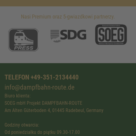
Nasi Premium oraz 5-gwiazdkowi partnerzy.
TELEFON +49-351-2134440
info@dampfbahn-route.de
Biuro klienta:
SOEG mbH Projekt DAMPFBAHN-ROUTE
Am Alten Güterboden 4, 01445 Radebeul, Germany
Godziny otwarcia:
Od poniedziałku do piątku 09.30-17.00