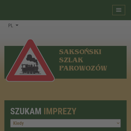
PL
SAKSOŃSKI
SZLAK
PAROWOZÓW
SZUKAM
IMPREZY