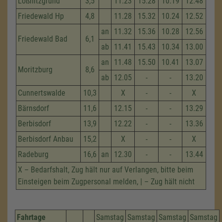
Lößnitzgrund
3,5
11.23
15.28
10.19
12.48
Friedewald Hp
4,8
11.28
15.32
10.24
12.52
an
11.32
15.36
10.28
12.56
Friedewald Bad
6,1
ab
11.41
15.43
10.34
13.00
an
11.48
15.50
10.41
13.07
Moritzburg
8,6
ab
12.05
-
-
13.20
Cunnertswalde
10,3
X
-
-
X
Bärnsdorf
11,6
12.15
-
-
13.29
Berbisdorf
13,9
12.22
-
-
13.36
Berbisdorf Anbau
15,2
X
-
-
X
Radeburg
16,6
an
12.30
-
-
13.44
X – Bedarfshalt, Zug hält nur auf Verlangen, bitte beim
Einsteigen beim Zugpersonal melden, | – Zug hält nicht
Fahrtage
Samstag
Samstag
Samstag
Samstag