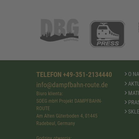
TELEFON +49-351-2134440
O N
AKTU
info@dampfbahn-route.de
MATE
Biuro klienta:
SOEG mbH Projekt DAMPFBAHN-
PRA
ROUTE
SKLE
Am Alten Güterboden 4, 01445
Radebeul, Germany
Godziny otwarcia: