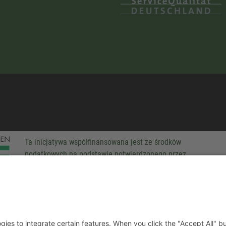
Ta inicjatywa współfinansowana jest ze środków
podatkowych na podstawie potwierdzonego przez
parlamentarzystów Landtagu Saksońskiego budżetu.
-party technologies to integrate certain features. When you click the
 companies process your personal data for various purposes. Detaile