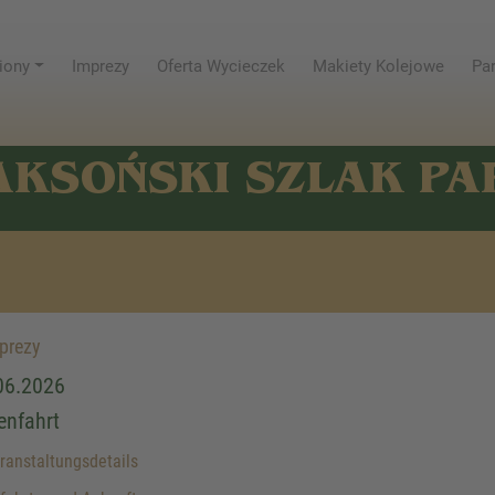
iony
Imprezy
Oferta Wycieczek
Makiety Kolejowe
Par
AKSOŃSKI SZLAK P
prezy
06.2026
enfahrt
anstaltungsdetails