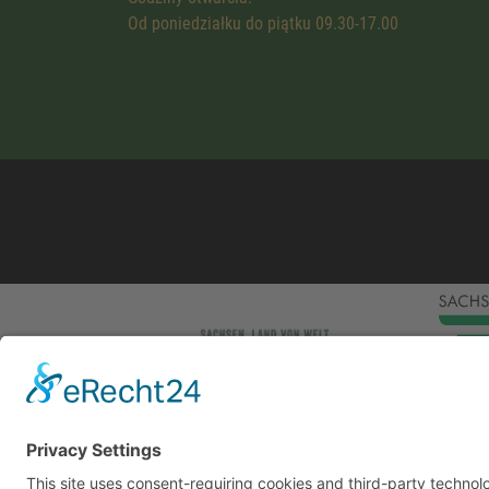
Od poniedziałku do piątku 09.30-17.00
This site uses consent-requiring cookies and third
consent is given, we and the involved third-party