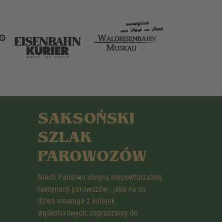
SAKSOŃSKI
SZLAK
PAROWOZÓW
Niech Państwo ulegną niepowtarzalnej
fascynacji parowozów , jaka na co
dzień emanuje z kolejek
wąskotorowych; zapraszamy do