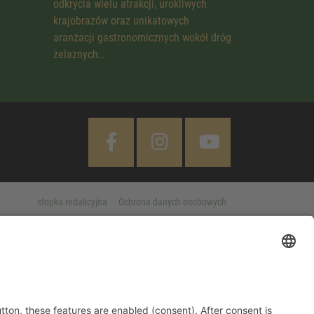
odkrycia wielu atrakcji, urokliwych
krajobrazów oraz unikatowych
aranżacji gastronomicznych wokół dróg
żelaznych…
stopka redakcyjna
Ochrona danych osobowych
Cookie Settings
 "Accept All" button, these features are enabled (consent). After
d information on purpose, legal basis and third party companies