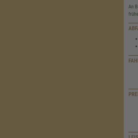
An B
früh
ABF
FAH
PRE
LEI