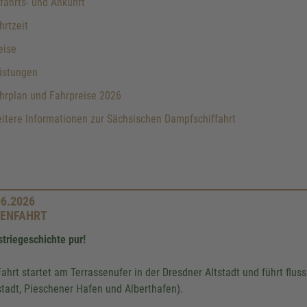
ahrts- und Ankunft
rtzeit
eise
istungen
hrplan und Fahrpreise 2026
tere Informationen zur Sächsischen Dampfschiffahrt
06.2026
ENFAHRT
striegeschichte pur!
Fahrt startet am Terrassenufer in der Dresdner Altstadt und führt flu
tadt, Pieschener Hafen und Alberthafen).