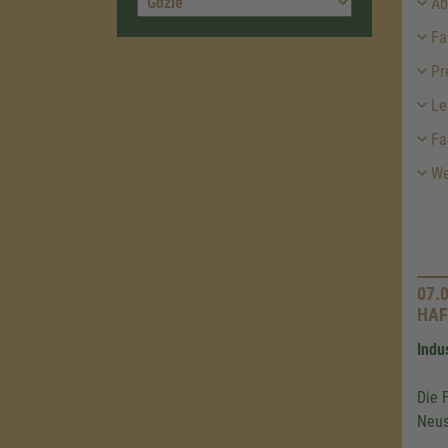
Abf
Fah
Pr
Le
Fa
Wei
07.
HAF
Indu
Die 
Neus