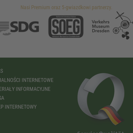
Nasi Premium oraz 5-gwiazdkowi partnerzy.
AS
ALNOŚCI INTERNETOWE
RIAŁY INFORMACYJNE
SA
P INTERNETOWY