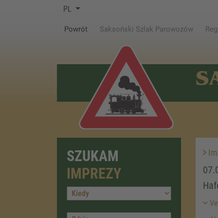
PL
(current)
Powrót
Saksoński Szlak Parowozów
Reg
S
SZUKAM
Im
07.
IMPREZY
Haf
Ver