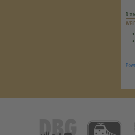
Bitt
WEI
Powr