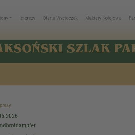
iony
Imprezy
Oferta Wycieczek
Makiety Kolejowe
Par
AKSOŃSKI SZLAK P
prezy
06.2026
ndbrotdampfer