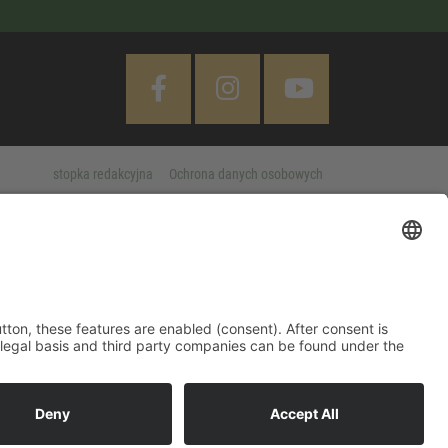
stopka redakcyjna
Ochrona danych osobowych
Cookie Settings
 "Accept All" button, these features are enabled (consent). After
d information on purpose, legal basis and third party companies
MORE
Legal notice
|
Privacy policy