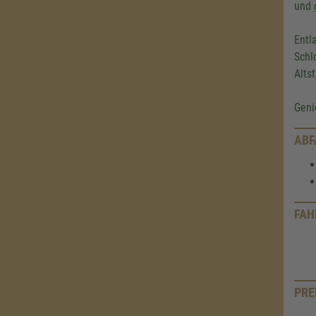
und 
Entl
Schl
Alts
Geni
ABF
FAH
PRE