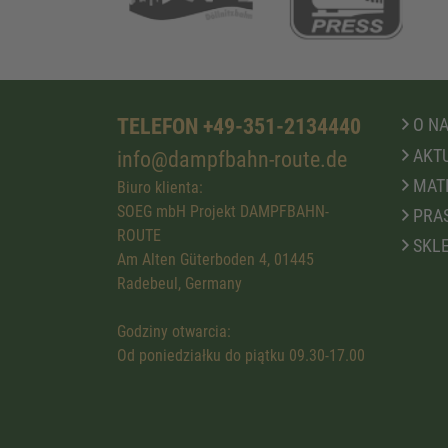
TELEFON +49-351-2134440
O N
AKTU
info@dampfbahn-route.de
MATE
Biuro klienta:
SOEG mbH Projekt DAMPFBAHN-
PRA
ROUTE
SKLE
Am Alten Güterboden 4, 01445
Radebeul, Germany
Godziny otwarcia:
Od poniedziałku do piątku 09.30-17.00