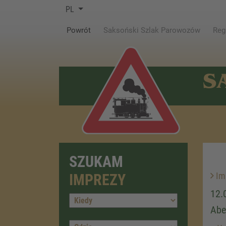
PL
(current)
Powrót
Saksoński Szlak Parowozów
Reg
S
SZUKAM
Im
IMPREZY
12.
Abe