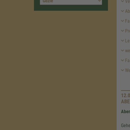
Ver
Abf
Fa
Pr
Le
we
Fa
Wei
12.
ABE
Aben
Gehe