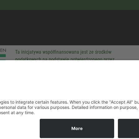
Ta inicjatywa współfinansowana jest ze środków
podatkowych na podstawie potwierdzonego przez
parlamentarzystów Landtagu Saksońskiego budżetu.
-party technologies to integrate certain features. When you click the
 companies process your personal data for various purposes. Detaile
rivacy policy. You can revoke your consent at any time.
ACCEPT