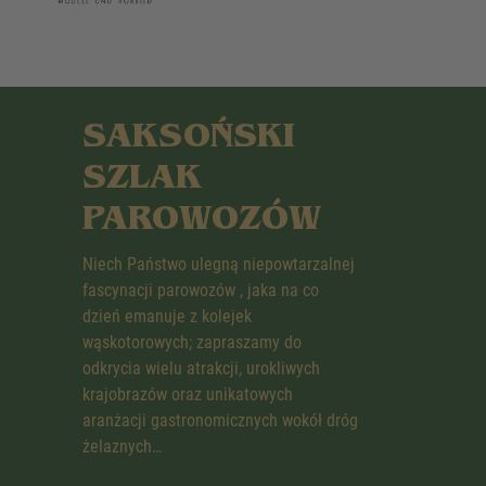
SAKSOŃSKI
SZLAK
PAROWOZÓW
Niech Państwo ulegną niepowtarzalnej
fascynacji parowozów , jaka na co
dzień emanuje z kolejek
wąskotorowych; zapraszamy do
odkrycia wielu atrakcji, urokliwych
krajobrazów oraz unikatowych
aranżacji gastronomicznych wokół dróg
żelaznych…