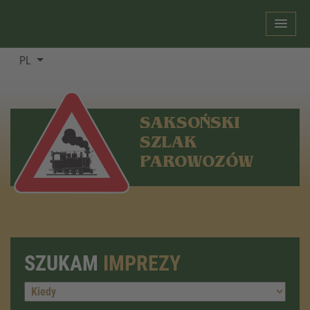
PL
SAKSOŃSKI
SZLAK
PAROWOZÓW
SZUKAM
IMPREZY