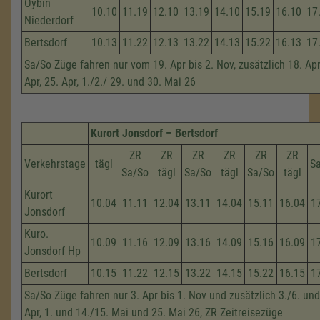
Oybin
10.10
11.19
12.10
13.19
14.10
15.19
16.10
17
Niederdorf
Bertsdorf
10.13
11.22
12.13
13.22
14.13
15.22
16.13
17
Sa/So Züge fahren nur vom 19. Apr bis 2. Nov, zusätzlich 18. Apri
Apr, 25. Apr, 1./2./ 29. und 30. Mai 26
Kurort Jonsdorf – Bertsdorf
ZR
ZR
ZR
ZR
ZR
ZR
Verkehrstage
tägl
S
Sa/So
tägl
Sa/So
tägl
Sa/So
tägl
Kurort
10.04
11.11
12.04
13.11
14.04
15.11
16.04
1
Jonsdorf
Kuro.
10.09
11.16
12.09
13.16
14.09
15.16
16.09
1
Jonsdorf Hp
Bertsdorf
10.15
11.22
12.15
13.22
14.15
15.22
16.15
1
Sa/So Züge fahren nur 3. Apr bis 1. Nov und zusätzlich 3./6. und
Apr, 1. und 14./15. Mai und 25. Mai 26, ZR Zeitreisezüge