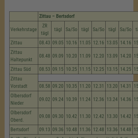
Zittau – Bertsdorf
ZR
Verkehrstage
tägl
Sa/So
tägl
Sa/So
tägl
Sa/So
t
tägl
Zittau
08.43
09.05
10.16
11.05
12.16
13.05
14.16
1
Zittau
08.48
09.09
10.20
11.09
12.20
13.09
14.20
1
Haltepunkt
Zittau Süd
08.53
09.15
10.25
11.15
12.25
13.15
14.25
1
Zittau
Vorstadt
08.58
09.20
10.35
11.20
12.31
13.20
14.31
1
Olbersdorf
09.02
09.24
10.39
11.24
12.36
13.24
14.36
1
Nieder
Olbersdorf
09.08
09.30
10.42
11.30
12.42
13.30
14.42
1
Oberd.
Bertsdorf
09.13
09.36
10.48
11.36
12.48
13.36
14.48
1