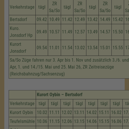
ZR
ZR
ZR
Verkehrstage
tägl
tägl
tägl
tägl
Sa/So
Sa/So
Sa/So
S
Bertsdorf
09.42
10.49
11.42
12.49
13.42
14.49
15.42
1
Kuro.
09.49
10.57
11.49
12.57
13.49
14.57
15.50
1
Jonsdorf Hp
Kurort
09.54
11.01
11.54
13.02
13.54
15.01
15.55
1
Jonsdorf
Sa/So Züge fahren nur 3. Apr bis 1. Nov und zusätzlich 3./6. und
Apr, 1. und 14./15. Mai und 25. Mai 26, ZR Zeitreisezüge
(Reichsbahnzug/Sachsenzug)
Kurort Oybin – Bertsdorf
Verkehrstage
tägl
tägl
tägl
tägl
tägl
tägl
tägl
tä
Kurort Oybin
10.02
11.11
12.02
13.11
14.02
15.11
16.02
17
Teufelsmühle
10.06
11.15
12.06
13.15
14.06
15.15
16.06
17