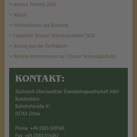
weitere Termine 2026
Ablauf
Informationen und Buchung
Fahrpläne Zittauer Schmalspurbahn 2026
Auszug aus der Tariftabelle
Weitere Informationen zur Zittauer Schmalspurbahn
KONTAKT:
Sächsisch Oberlausitzer Eisenbahngesellschaft mbH
Kundenbüro
Bahnhofstraße 41
02763 Zittau
Phone:
+49-3583-540540
Fax: +49-3583-516462