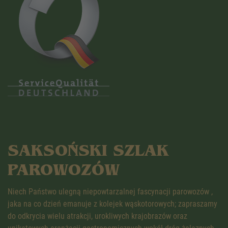
SAKSOŃSKI SZLAK
PAROWOZÓW
Niech Państwo ulegną niepowtarzalnej fascynacji parowozów ,
jaka na co dzień emanuje z kolejek wąskotorowych; zapraszamy
do odkrycia wielu atrakcji, urokliwych krajobrazów oraz