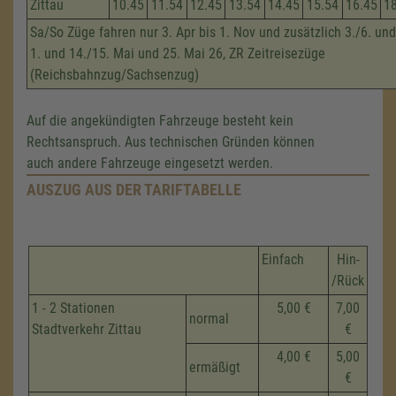
Zittau
10.45
11.54
12.45
13.54
14.45
15.54
16.45
1
Sa/So Züge fahren nur 3. Apr bis 1. Nov und zusätzlich 3./6. und
1. und 14./15. Mai und 25. Mai 26, ZR Zeitreisezüge
(Reichsbahnzug/Sachsenzug)
Auf die angekündigten Fahrzeuge besteht kein
Rechtsanspruch. Aus technischen Gründen können
auch andere Fahrzeuge eingesetzt werden.
AUSZUG AUS DER TARIFTABELLE
Einfach
Hin-
/Rück
1 - 2 Stationen
5,00 €
7,00
normal
Stadtverkehr Zittau
€
4,00 €
5,00
ermäßigt
€