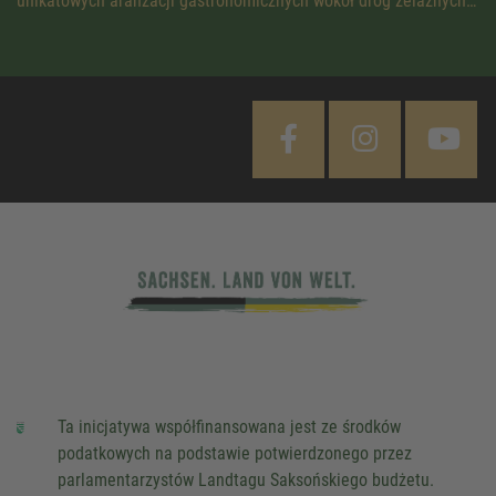
unikatowych aranżacji gastronomicznych wokół dróg żelaznych…
Ta inicjatywa współfinansowana jest ze środków
podatkowych na podstawie potwierdzonego przez
parlamentarzystów Landtagu Saksońskiego budżetu.