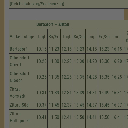
(Reichsbahnzug/Sachsenzug)
Bertsdorf – Zittau
Verkehrstage
tägl
Sa/So
tägl
Sa/So
tägl
Sa/So
tägl
t
Bertsdorf
10.15
11.23
12.15
13.23
14.15
15.23
16.15
1
Olbersdorf
10.20
11.30
12.20
13.30
14.20
15.30
16.20
1
Oberd.
Olbersdorf
10.25
11.35
12.25
13.35
14.25
15.35
16.25
1
Nieder
Zittau
10.31
11.39
12.31
13.39
14.31
15.39
16.31
1
Vorstadt
Zittau Süd
10.37
11.45
12.37
13.45
14.37
15.45
16.37
1
Zittau
10.41
11.50
12.41
13.50
14.41
15.50
16.41
1
Haltepunkt