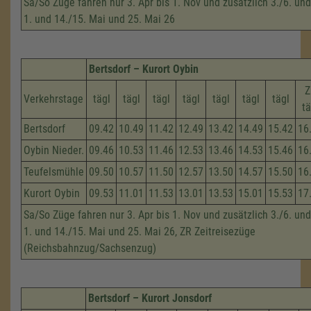
Sa/So Züge fahren nur 3. Apr bis 1. Nov und zusätzlich 3./6. und
1. und 14./15. Mai und 25. Mai 26
Bertsdorf – Kurort Oybin
Z
Verkehrstage
tägl
tägl
tägl
tägl
tägl
tägl
tägl
tä
Bertsdorf
09.42
10.49
11.42
12.49
13.42
14.49
15.42
16
Oybin Nieder.
09.46
10.53
11.46
12.53
13.46
14.53
15.46
16
Teufelsmühle
09.50
10.57
11.50
12.57
13.50
14.57
15.50
16
Kurort Oybin
09.53
11.01
11.53
13.01
13.53
15.01
15.53
17
Sa/So Züge fahren nur 3. Apr bis 1. Nov und zusätzlich 3./6. und
1. und 14./15. Mai und 25. Mai 26, ZR Zeitreisezüge
(Reichsbahnzug/Sachsenzug)
Bertsdorf – Kurort Jonsdorf