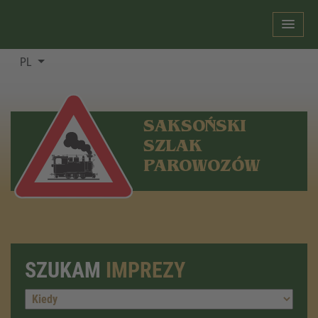
PL
SAKSOŃSKI
SZLAK
PAROWOZÓW
SZUKAM
IMPREZY