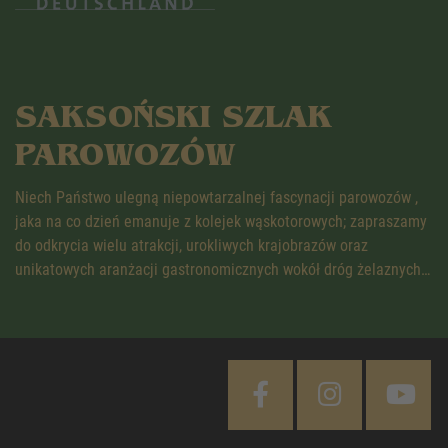
SAKSOŃSKI SZLAK
PAROWOZÓW
Niech Państwo ulegną niepowtarzalnej fascynacji parowozów ,
jaka na co dzień emanuje z kolejek wąskotorowych; zapraszamy
do odkrycia wielu atrakcji, urokliwych krajobrazów oraz
unikatowych aranżacji gastronomicznych wokół dróg żelaznych…