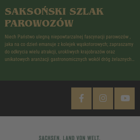
SAKSOŃSKI SZLAK
PAROWOZÓW
Niech Państwo ulegną niepowtarzalnej fascynacji parowozów ,
jaka na co dzień emanuje z kolejek wąskotorowych; zapraszamy
do odkrycia wielu atrakcji, urokliwych krajobrazów oraz
unikatowych aranżacji gastronomicznych wokół dróg żelaznych…