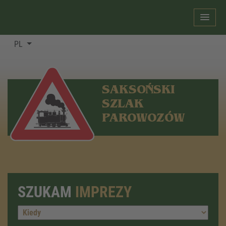
PL
SAKSOŃSKI
SZLAK
PAROWOZÓW
SZUKAM
IMPREZY