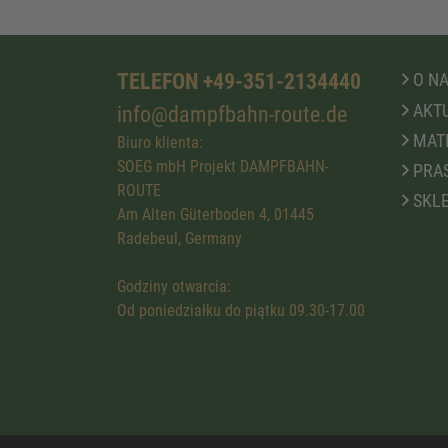
TELEFON +49-351-2134440
O N
AKTU
info@dampfbahn-route.de
MATE
Biuro klienta:
SOEG mbH Projekt DAMPFBAHN-
PRA
ROUTE
SKLE
Am Alten Güterboden 4, 01445
Radebeul, Germany
Godziny otwarcia:
Od poniedziałku do piątku 09.30-17.00