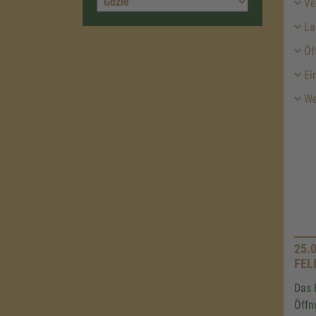
Ver
La
Öf
Ein
We
25.
FEL
Das 
Öffn