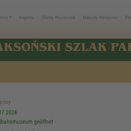
iony
Imprezy
Oferta Wycieczek
Makiety Kolejowe
Par
AKSOŃSKI SZLAK P
prezy
07.2026
dbahnmuseum geöffnet