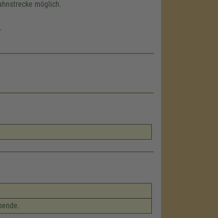
ahnstrecke möglich.
.
Spende.