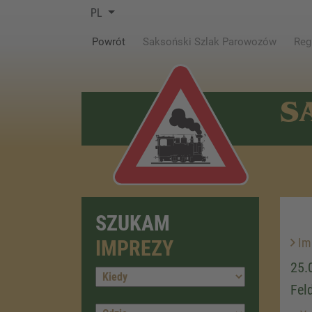
PL
(current)
Powrót
Saksoński Szlak Parowozów
Reg
S
SZUKAM
Im
IMPREZY
25.
Fel