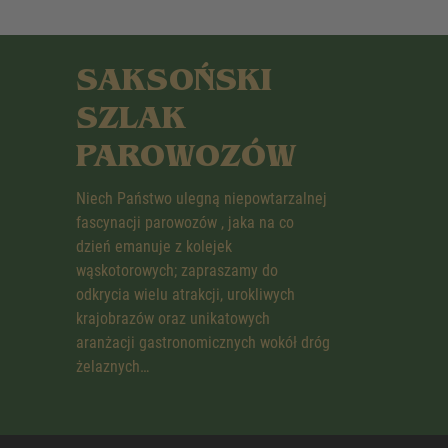
SAKSOŃSKI
SZLAK
PAROWOZÓW
Niech Państwo ulegną niepowtarzalnej
fascynacji parowozów , jaka na co
dzień emanuje z kolejek
wąskotorowych; zapraszamy do
odkrycia wielu atrakcji, urokliwych
krajobrazów oraz unikatowych
aranżacji gastronomicznych wokół dróg
żelaznych…