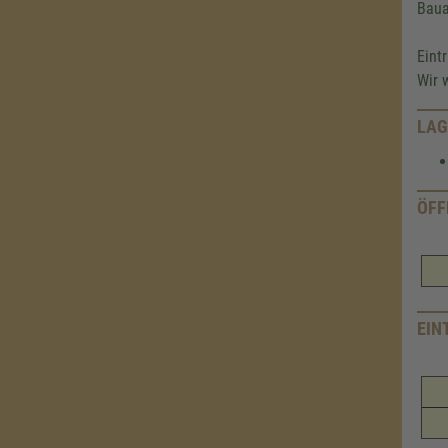
Baua
Eint
Wir 
LAG
ÖFF
EIN