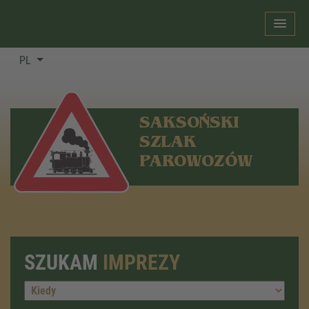
PL
SAKSOŃSKI
SZLAK
PAROWOZÓW
SZUKAM
IMPREZY