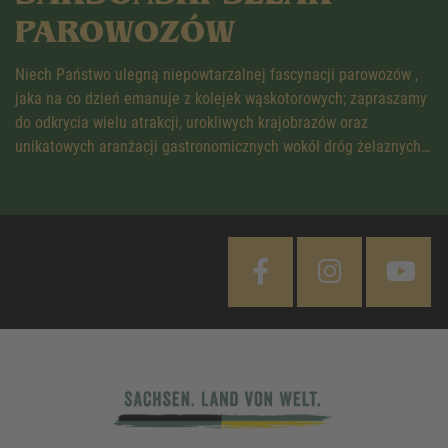
PAROWOZÓW
Niech Państwo ulegną niepowtarzalnej fascynacji parowozów ,
jaka na co dzień emanuje z kolejek wąskotorowych; zapraszamy
do odkrycia wielu atrakcji, urokliwych krajobrazów oraz
unikatowych aranżacji gastronomicznych wokół dróg żelaznych…