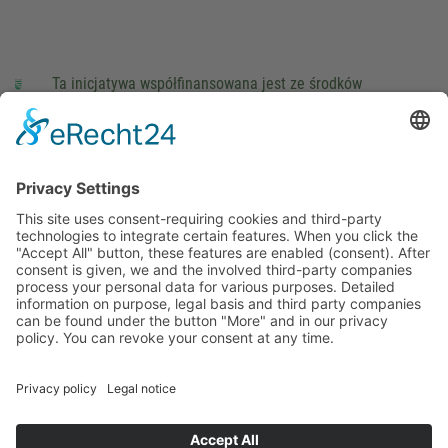
Ta inicjatywa współfinansowana jest ze środków
podatkowych na podstawie potwierdzonego przez
parlamentarzystów Landtagu Saksońskiego budżetu.
stopka redakcyjna
Ochrona danych osobowych
Cookie Settings
This site uses consent-requiring cookies and third-party
technologies to integrate certain features. When you click the
"Accept All" button, these features are enabled (consent).
After consent is given, we and the involved third-party
companies process your personal data for various purposes.
Detailed information on purpose, legal basis and third party
companies can be found under the button "More" and in our
privacy policy. You can revoke your consent at any time.