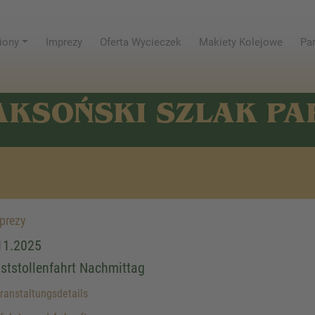
iony
Imprezy
Oferta Wycieczek
Makiety Kolejowe
Par
AKSOŃSKI SZLAK P
prezy
11.2025
iststollenfahrt Nachmittag
anstaltungsdetails