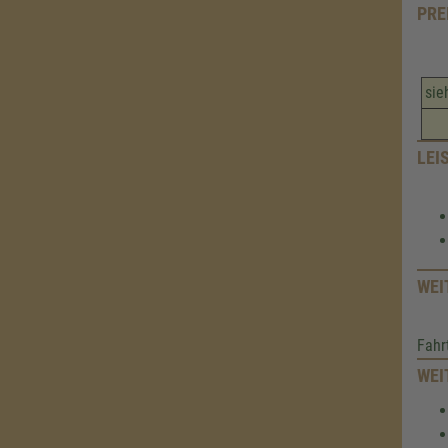
PRE
si
LEI
WEI
Fahr
WEI