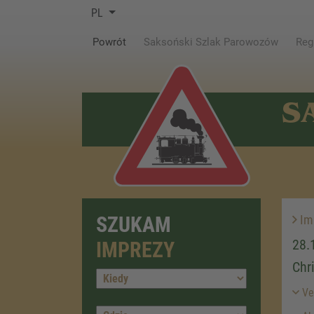
PL
(current)
Powrót
Saksoński Szlak Parowozów
Reg
S
SZUKAM
Im
28.
IMPREZY
Chr
Ver