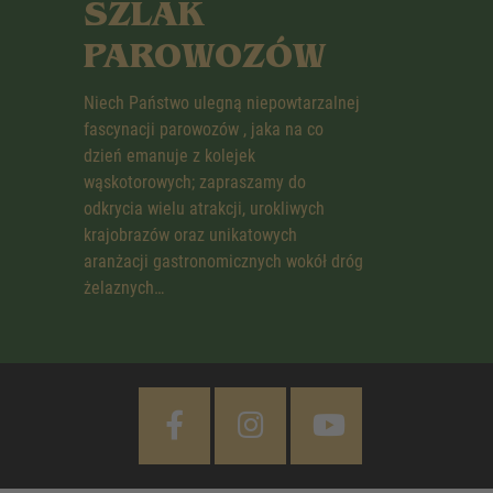
SZLAK
PAROWOZÓW
Niech Państwo ulegną niepowtarzalnej
fascynacji parowozów , jaka na co
dzień emanuje z kolejek
wąskotorowych; zapraszamy do
odkrycia wielu atrakcji, urokliwych
krajobrazów oraz unikatowych
aranżacji gastronomicznych wokół dróg
żelaznych…