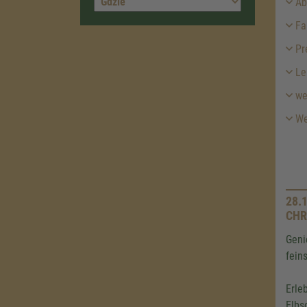
Abf
Fah
Pr
Le
we
Wei
28.
CHR
Geni
fein
Erle
Elbs