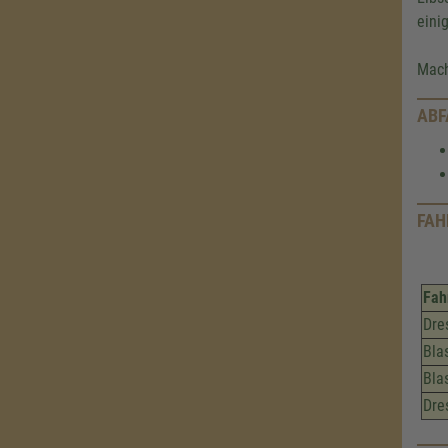
eini
Mach
ABF
FAH
Fah
Dre
Bla
Bla
Dre