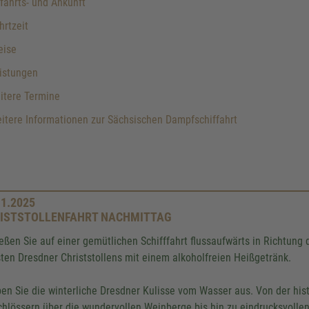
ahrts- und Ankunft
rtzeit
eise
istungen
itere Termine
tere Informationen zur Sächsischen Dampfschiffahrt
11.2025
ISTSTOLLENFAHRT NACHMITTAG
eßen Sie auf einer gemütlichen Schifffahrt flussaufwärts in Richtung 
sten Dresdner Christstollens mit einem alkoholfreien Heißgetränk.
ben Sie die winterliche Dresdner Kulisse vom Wasser aus. Von der his
chlössern über die wundervollen Weinberge bis hin zu eindrucksvollen 