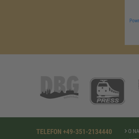
Powr
TELEFON +49-351-2134440
O N