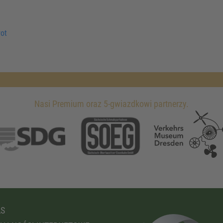
ot
Nasi Premium oraz 5-gwiazdkowi partnerzy.
AS