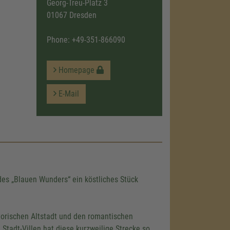
Georg-Treu-Platz 3
01067 Dresden
Phone:
+49-351-866090
Homepage
E-Mail
des „Blauen Wunders“ ein köstliches Stück
torischen Altstadt und den romantischen
Stadt-Villen hat diese kurzweilige Strecke so