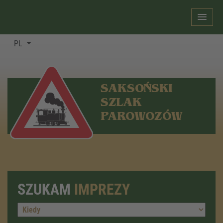
PL
SAKSOŃSKI
SZLAK
PAROWOZÓW
SZUKAM
IMPREZY