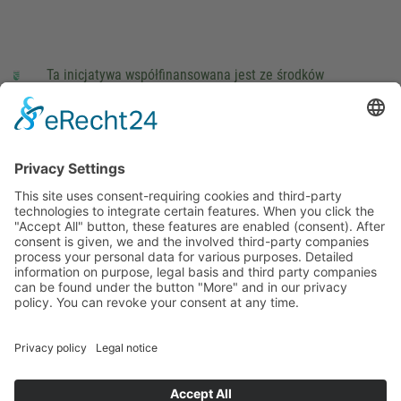
Ta inicjatywa współfinansowana jest ze środków
podatkowych na podstawie potwierdzonego przez
parlamentarzystów Landtagu Saksońskiego budżetu.
stopka redakcyjna
Ochrona danych osobowych
Cookie Settings
This site uses consent-requiring cookies and third-party
technologies to integrate certain features. When you click the
"Accept All" button, these features are enabled (consent).
After consent is given, we and the involved third-party
companies process your personal data for various purposes.
Detailed information on purpose, legal basis and third party
companies can be found under the button "More" and in our
privacy policy. You can revoke your consent at any time.