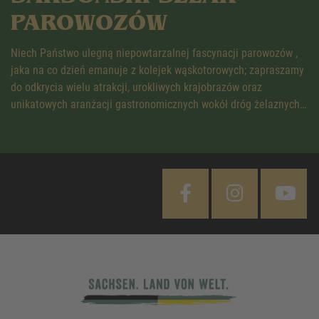
PAROWOZÓW
Niech Państwo ulegną niepowtarzalnej fascynacji parowozów ,
jaka na co dzień emanuje z kolejek wąskotorowych; zapraszamy
do odkrycia wielu atrakcji, urokliwych krajobrazów oraz
unikatowych aranżacji gastronomicznych wokół dróg żelaznych…