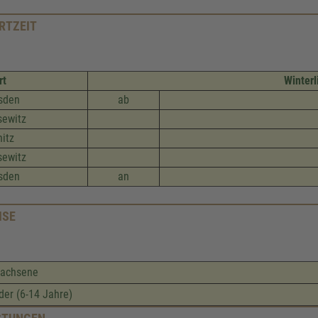
RTZEIT
rt
Winterl
sden
ab
sewitz
nitz
sewitz
sden
an
ISE
wachsene
der (6-14 Jahre)