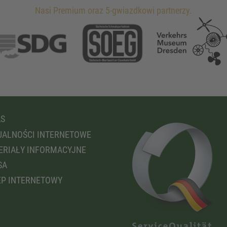
Nasi Premium oraz 5-gwiazdkowi partnerzy.
AS
ALNOŚCI INTERNETOWE
RIAŁY INFORMACYJNE
SA
P INTERNETOWY