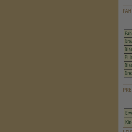
FAH
Fah
Dre
Bla
Pill
Bla
Dre
PRE
Er
Kin