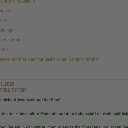
ahrts- und Ankunft
rtzeit
eise
istungen
itere Termine
iffe
tere Informationen zur Sächsischen Dampfschiffahrt
11.2025
TERLICHTER
nnliche Adventszeit auf der Elbe!
erlichter – besondere Momente auf dem Salonschiff im weihnachtlich
hen Sie ein in den winterlichen Abendzauber Dresdens und lassen Sie 