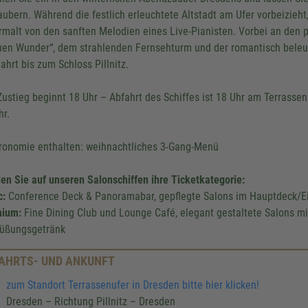
aubern. Während die festlich erleuchtete Altstadt am Ufer vorbeizieht
rmalt von den sanften Melodien eines Live-Pianisten. Vorbei an den p
uen Wunder“, dem strahlenden Fernsehturm und der romantisch beleuc
Fahrt bis zum Schloss Pillnitz.
Zustieg beginnt 18 Uhr – Abfahrt des Schiffes ist 18 Uhr am Terrassenu
hr.
ronomie enthalten: weihnachtliches 3-Gang-Menü
en Sie auf unseren Salonschiffen ihre Ticketkategorie:
c:
Conference Deck & Panoramabar, gepflegte Salons im Hauptdeck/E
ium:
Fine Dining Club und Lounge Café, elegant gestaltete Salons mi
üßungsgetränk
AHRTS- UND ANKUNFT
zum Standort Terrassenufer in Dresden bitte hier klicken!
Dresden – Richtung Pillnitz – Dresden