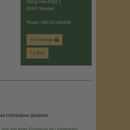
Georg-Treu-Platz 3
01067 Dresden
Phone:
+49-351-866090
Homepage
E-Mail
en Lichterglanz genießen.
sich von einer Flussreise im Lichterglanz