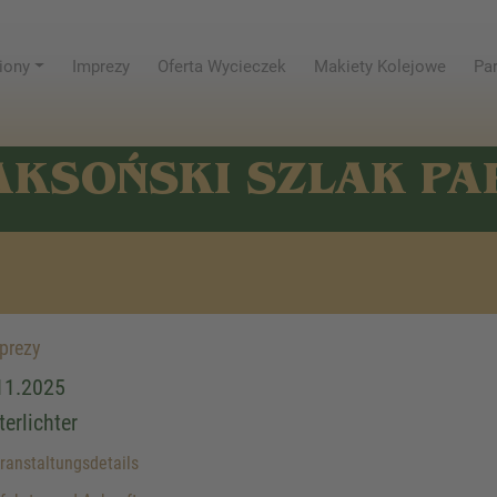
iony
Imprezy
Oferta Wycieczek
Makiety Kolejowe
Par
AKSOŃSKI SZLAK P
prezy
11.2025
terlichter
anstaltungsdetails