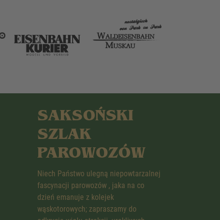
SAKSOŃSKI
SZLAK
PAROWOZÓW
Niech Państwo ulegną niepowtarzalnej
fascynacji parowozów , jaka na co
dzień emanuje z kolejek
wąskotorowych; zapraszamy do