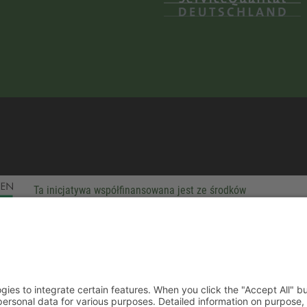
Ta inicjatywa współfinansowana jest ze środków
podatkowych na podstawie potwierdzonego przez
parlamentarzystów Landtagu Saksońskiego budżetu.
-party technologies to integrate certain features. When you click the
 companies process your personal data for various purposes. Detaile
rivacy policy. You can revoke your consent at any time.