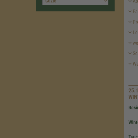
Abf
Fah
Pr
Le
we
Sch
Wei
25.
WIN
Besi
Wint
Tauc