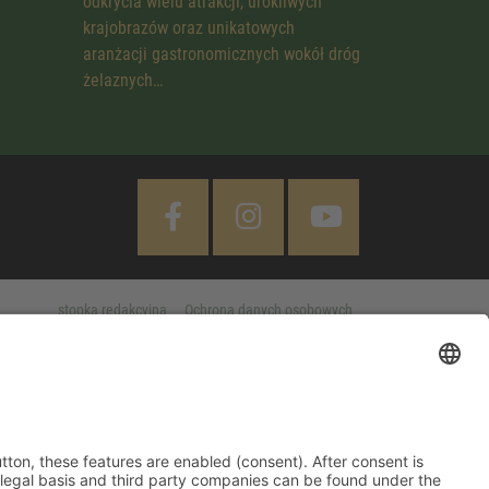
odkrycia wielu atrakcji, urokliwych
krajobrazów oraz unikatowych
aranżacji gastronomicznych wokół dróg
żelaznych…
stopka redakcyjna
Ochrona danych osobowych
Cookie Settings
 "Accept All" button, these features are enabled (consent). After
d information on purpose, legal basis and third party companies