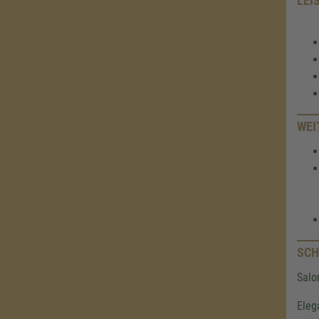
LEI
WEI
SCH
Salo
Eleg