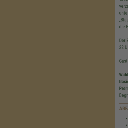
verz
unte
„Bla
die 
Der 
22 U
Gast
Wähl
Basi
Prem
Begr
ABF