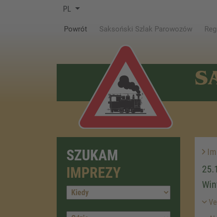
PL
(current)
Powrót
Saksoński Szlak Parowozów
Reg
S
SZUKAM
Im
25.
IMPREZY
Win
Ver