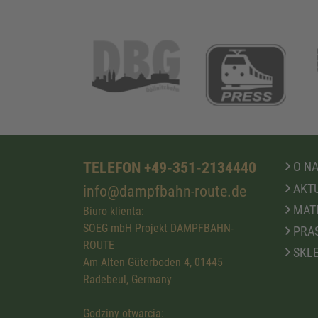
TELEFON +49-351-2134440
O N
AKTU
info@dampfbahn-route.de
MATE
Biuro klienta:
SOEG mbH Projekt DAMPFBAHN-
PRA
ROUTE
SKLE
Am Alten Güterboden 4, 01445
Radebeul, Germany
Godziny otwarcia: