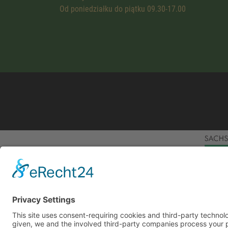
Od poniedziałku do piątku 09.30-17.00
This site uses consent-requiring cookies and third
consent is given, we and the involved third-party
can be found under the button "More" and in our p