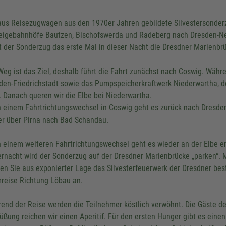
aus Reisezugwagen aus den 1970er Jahren gebildete Silvestersonderzug
eigebahnhöfe Bautzen, Bischofswerda und Radeberg nach Dresden-Ne
t der Sonderzug das erste Mal in dieser Nacht die Dresdner Marienbr
Weg ist das Ziel, deshalb führt die Fahrt zunächst nach Coswig. Währ
den-Friedrichstadt sowie das Pumpspeicherkraftwerk Niederwartha, d
t. Danach queren wir die Elbe bei Niederwartha.
 einem Fahrtrichtungswechsel in Coswig geht es zurück nach Dresden
er über Pirna nach Bad Schandau.
 einem weiteren Fahrtrichtungswechsel geht es wieder an der Elbe en
ernacht wird der Sonderzug auf der Dresdner Marienbrücke „parken“. Mi
en Sie aus exponierter Lage das Silvesterfeuerwerk der Dresdner best
reise Richtung Löbau an.
end der Reise werden die Teilnehmer köstlich verwöhnt. Die Gäste de
üßung reichen wir einen Aperitif. Für den ersten Hunger gibt es eine