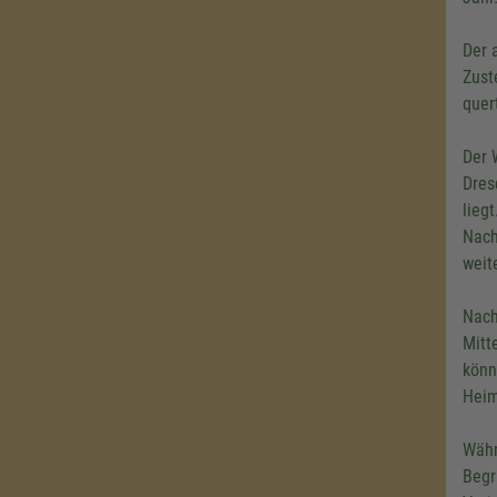
Der 
Zust
quer
Der 
Dres
lieg
Nach
weit
Nach
Mitt
könn
Heim
Währ
Begr