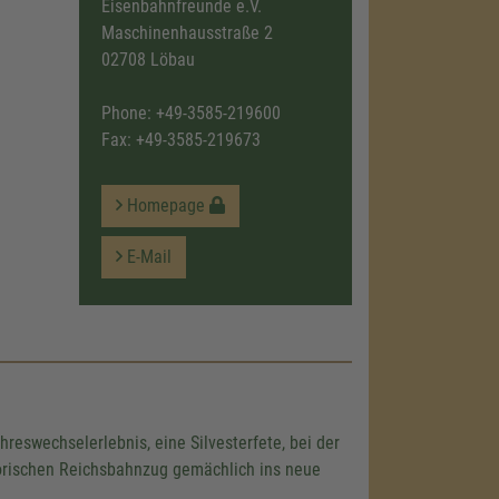
Eisenbahnfreunde e.V.
Maschinenhausstraße 2
02708 Löbau
Phone:
+49-3585-219600
Fax: +49-3585-219673
Homepage
E-Mail
eswechselerlebnis, eine Silvesterfete, bei der
torischen Reichsbahnzug gemächlich ins neue