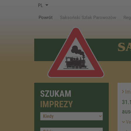
PL
(current)
Powrót
Saksoński Szlak Parowozów
Reg
S
SZUKAM
Im
31.
IMPREZY
aus
Ver