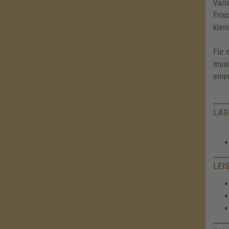
Vari
Fris
klei
Für 
musi
eine
LAG
LEI