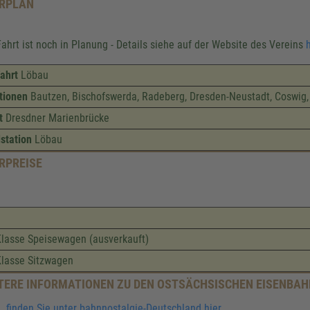
RPLAN
Fahrt ist noch in Planung - Details siehe auf der Website des Vereins
h
ahrt
Löbau
tionen
Bautzen, Bischofswerda, Radeberg, Dresden-Neustadt, Coswig,
t
Dresdner Marienbrücke
station
Löbau
RPREISE
Klasse Speisewagen (ausverkauft)
Klasse Sitzwagen
TERE INFORMATIONEN ZU DEN OSTSÄCHSISCHEN EISENBA
finden Sie unter bahnnostalgie-Deutschland hier