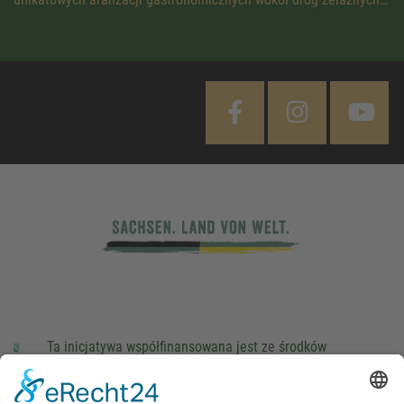
Ta inicjatywa współfinansowana jest ze środków
podatkowych na podstawie potwierdzonego przez
parlamentarzystów Landtagu Saksońskiego budżetu.