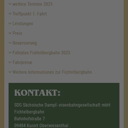
weitere Termine 2025
Treffpunkt 1. Fahrt
Leistungen
Preis
Reservierung
Fahrplan Fichtelbergbahn 2025
Fahrpreise
Weitere Informationen zur Fichtelbergbahn
KONTAKT:
SDG Sächsische Dampf- eisenbahngesellschaft mbH
Fichtelbergbahn
Bahnhofstraße 7
09484 Kurort Oberwiesenthal