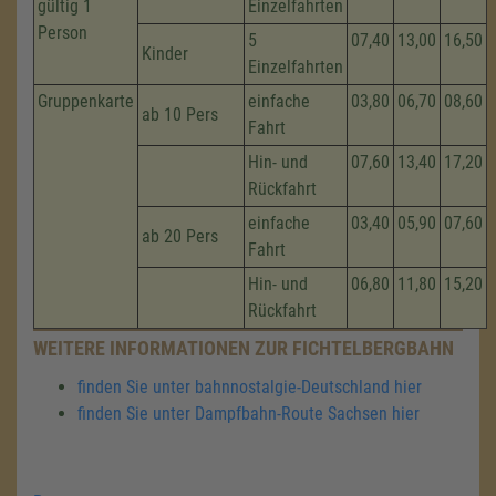
gültig 1
Einzelfahrten
Person
5
07,40
13,00
16,50
Kinder
Einzelfahrten
Gruppenkarte
einfache
03,80
06,70
08,60
ab 10 Pers
Fahrt
Hin- und
07,60
13,40
17,20
Rückfahrt
einfache
03,40
05,90
07,60
ab 20 Pers
Fahrt
Hin- und
06,80
11,80
15,20
Rückfahrt
WEITERE INFORMATIONEN ZUR FICHTELBERGBAHN
finden Sie unter bahnnostalgie-Deutschland hier
finden Sie unter Dampfbahn-Route Sachsen hier