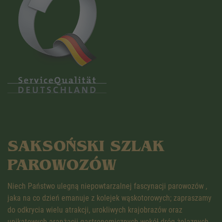
SAKSOŃSKI SZLAK
PAROWOZÓW
Niech Państwo ulegną niepowtarzalnej fascynacji parowozów ,
jaka na co dzień emanuje z kolejek wąskotorowych; zapraszamy
do odkrycia wielu atrakcji, urokliwych krajobrazów oraz
unikatowych aranżacji gastronomicznych wokół dróg żelaznych…