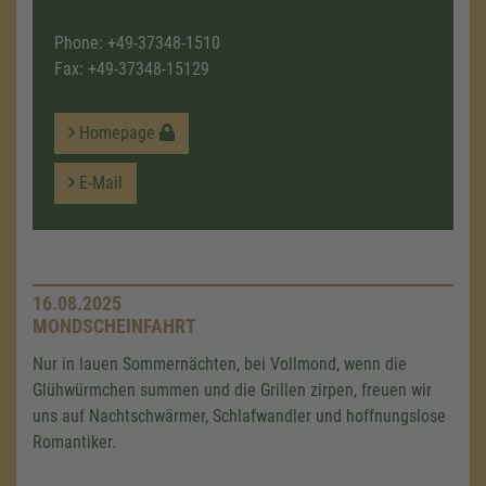
Phone:
+49-37348-1510
Fax: +49-37348-15129
Homepage
E-Mail
16.08.2025
MONDSCHEINFAHRT
Nur in lauen Sommernächten, bei Vollmond, wenn die
Glühwürmchen summen und die Grillen zirpen, freuen wir
uns auf Nachtschwärmer, Schlafwandler und hoffnungslose
Romantiker.