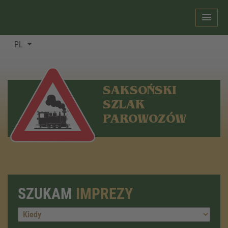
PL
SAKSOŃSKI
SZLAK
PAROWOZÓW
SZUKAM
IMPREZY