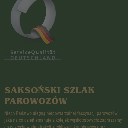
SAKSOŃSKI SZLAK
PAROWOZÓW
Niech Państwo ulegną niepowtarzalnej fascynacji parowozów ,
jaka na co dzień emanuje z kolejek wąskotorowych; zapraszamy
do odkrycia wielu atrakcji, urokliwych krajobrazów oraz