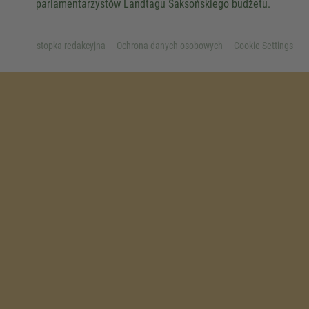
parlamentarzystów Landtagu Saksońskiego budżetu.
stopka redakcyjna
Ochrona danych osobowych
Cookie Settings