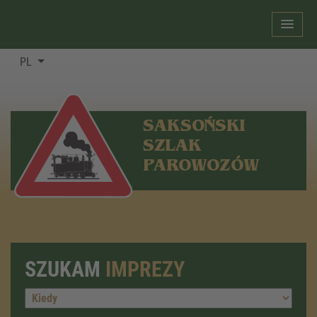
PL
SAKSOŃSKI
SZLAK
PAROWOZÓW
SZUKAM
IMPREZY