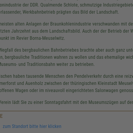
onindustrie der DDR. Qualmende Schlote, schmutzige Industriegebiet
erlassender, Werkbahnbetrieb prägten das Bild der Landschaft.
meisten alten Anlagen der Braunkohlenindustrie verschwanden mit de
etzten Jahrzehnt aus dem Landschaftsbild. Auch der der Betrieb der 
punkt im Revier Borna-Meuselwitz.
Wegfall des bergbaulichen Bahnbetriebes brachte aber auch ganz unt
en, bergbauliche Traditionen wahren zu wollen und das ehemalige wic
Museums- und Traditionsbahn weiter zu betrieben.
ischen haben tausende Menschen den Pendelverkehr durch eine reizv
erforst und Auenholz zwischen der thüringischen Kleinstadt Meuselw
offenen Wagen oder im niveauvoll eingerichteten Salonwagen genoss
Verein lädt Sie zu einer Sonntagsfahrt mit den Museumszügen auf den
E
zum Standort bitte hier klicken