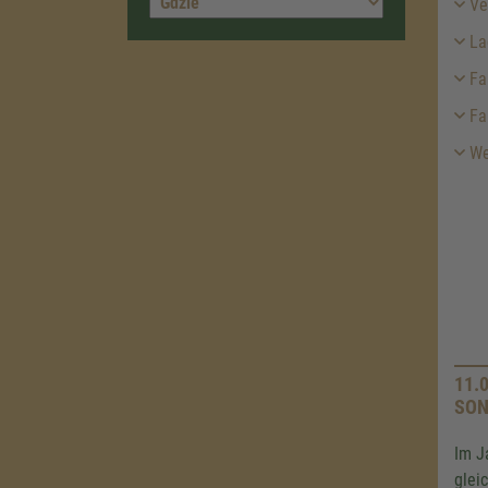
Ver
La
Fa
Fa
We
11.
SON
Im J
glei