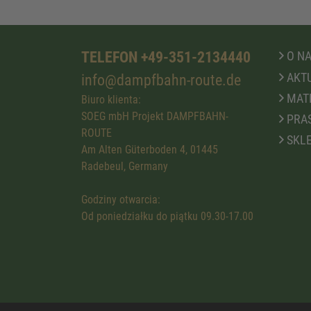
TELEFON +49-351-2134440
O N
AKTU
info@dampfbahn-route.de
MATE
Biuro klienta:
SOEG mbH Projekt DAMPFBAHN-
PRA
ROUTE
SKLE
Am Alten Güterboden 4, 01445
Radebeul, Germany
Godziny otwarcia:
Od poniedziałku do piątku 09.30-17.00