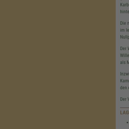
Karb
hint
Die 
im l
Null
Der 
Will
als 
Inzw
Kamm
den 
Der 
LAG