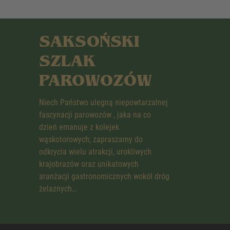
SAKSOŃSKI
SZLAK
PAROWOZÓW
Niech Państwo ulegną niepowtarzalnej
fascynacji parowozów , jaka na co
dzień emanuje z kolejek
wąskotorowych; zapraszamy do
odkrycia wielu atrakcji, urokliwych
krajobrazów oraz unikatowych
aranżacji gastronomicznych wokół dróg
żelaznych…