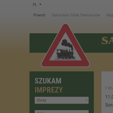
PL
(current)
Powrót
Saksoński Szlak Parowozów
Reg
S
SZUKAM
Im
IMPREZY
11.
Son