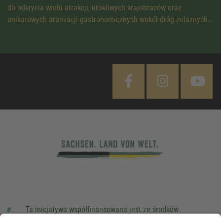
do odkrycia wielu atrakcji, urokliwych krajobrazów oraz
unikatowych aranżacji gastronomicznych wokół dróg żelaznych…
Ta inicjatywa współfinansowana jest ze środków