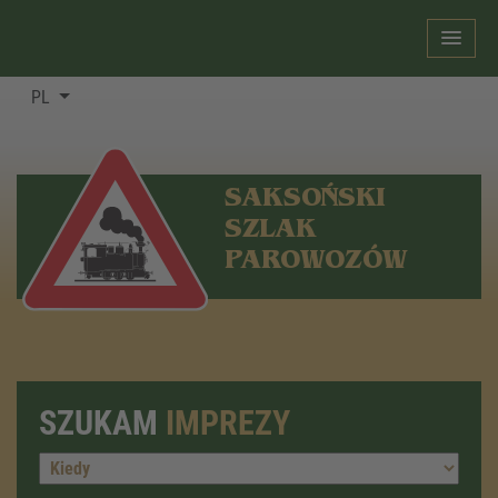
PL
SAKSOŃSKI
SZLAK
PAROWOZÓW
SZUKAM
IMPREZY