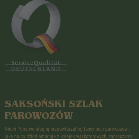
SAKSOŃSKI SZLAK
PAROWOZÓW
Niech Państwo ulegną niepowtarzalnej fascynacji parowozów ,
jaka na co dzień emanuje z kolejek wąskotorowych; zapraszamy