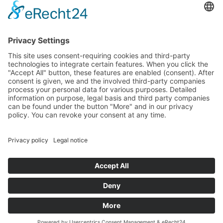
podatkowych na podstawie potwierdzonego przez
parlamentarzystów Landtagu Saksońskiego budżetu.
stopka redakcyjna
Ochrona danych osobowych
Cookie Settings
This site uses consent-requiring cookies and third-party
technologies to integrate certain features. When you click the
"Accept All" button, these features are enabled (consent).
After consent is given, we and the involved third-party
companies process your personal data for various purposes.
Detailed information on purpose, legal basis and third party
companies can be found under the button "More" and in our
privacy policy. You can revoke your consent at any time.
DENY
ACCEPT
MORE
Powered by
&
Legal notice
|
Privacy policy