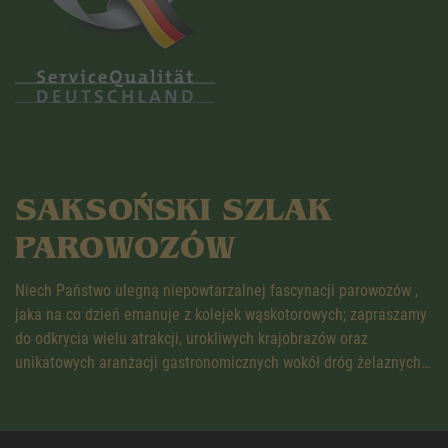
SAKSOŃSKI SZLAK
PAROWOZÓW
Niech Państwo ulegną niepowtarzalnej fascynacji parowozów ,
jaka na co dzień emanuje z kolejek wąskotorowych; zapraszamy
do odkrycia wielu atrakcji, urokliwych krajobrazów oraz
unikatowych aranżacji gastronomicznych wokół dróg żelaznych…