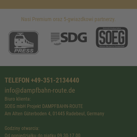
Nasi Premium oraz 5-gwiazdkowi partnerzy.
TELEFON +49-351-2134440
info@dampfbahn-route.de
Biuro klienta:
SOEG mbH Projekt DAMPFBAHN-ROUTE
Am Alten Güterboden 4, 01445 Radebeul, Germany
Godziny otwarcia:
Od poniedziałku do piątku 09.30-17.00