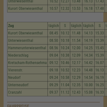
Unterwiesenthal
10.52
12.27
13.48
16.13
17.43
Kurort Oberwiesenthal
10.57
12.32
13.53
16.18
17.48
Zug
täglich
S
täglich
täglich
S
Kurort Oberwiesenthal
08.45
10.12
11.48
14.13
15.33
Unterwiesenthal
08.50
10.18
11.54
14.19
15.39
Hammerunterwiesenthal
08.56
10.24
12.00
14.25
15.45
Niederschlag
09.04
10.38
12.09
14.34
15.39
Kretscham-Rothensehma
09.12
10.46
12.17
14.42
16.07
Vierenstr.
09.18
10.52
12.23
14.48
16.13
Neudorf
09.24
10.58
12.29
14.54
16.19
Unterneudorf
09.29
11.04
12.35
10.00
16.25
Cranzahl
09.37
11.12
12.43
15.08
16.33
FAHRPREISE