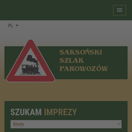
PL
SAKSOŃSKI
SZLAK
PAROWOZÓW
SZUKAM
IMPREZY